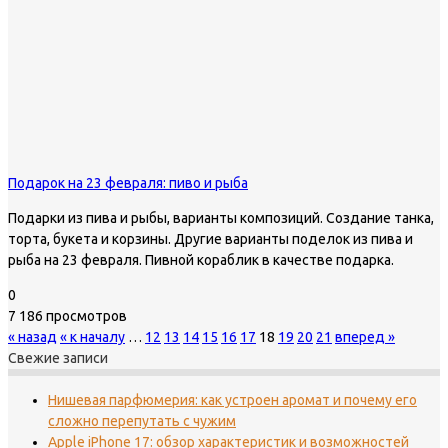
Подарок на 23 февраля: пиво и рыба
Подарки из пива и рыбы, варианты композиций. Создание танка,
торта, букета и корзины. Другие варианты поделок из пива и
рыба на 23 февраля. Пивной кораблик в качестве подарка.
0
7 186 просмотров
« назад
« к началу
…
12
13
14
15
16
17
18
19
20
21
вперед »
Свежие записи
Нишевая парфюмерия: как устроен аромат и почему его
сложно перепутать с чужим
Apple iPhone 17: обзор характеристик и возможностей