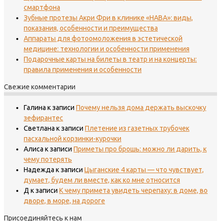
смартфона
Зубные протезы Акри Фри в клинике «НАВА»: виды,
показания, особенности и преимущества
Аппараты для фотоомоложения в эстетической
медицине: технологии и особенности применения
Подарочные карты на билеты в театр и на концерты:
правила применения и особенности
Свежие комментарии
Галина
к записи
Почему нельзя дома держать выскочку
зефирантес
Светлана
к записи
Плетение из газетных трубочек
пасхальной корзинки-курочки
Алиса
к записи
Приметы про брошь: можно ли дарить, к
чему потерять
Надежда
к записи
Цыганские 4 карты — что чувствует,
думает, будем ли вместе, как ко мне относится
Д
к записи
К чему примета увидеть черепаху: в доме, во
дворе, в море, на дороге
Присоединяйтесь к нам