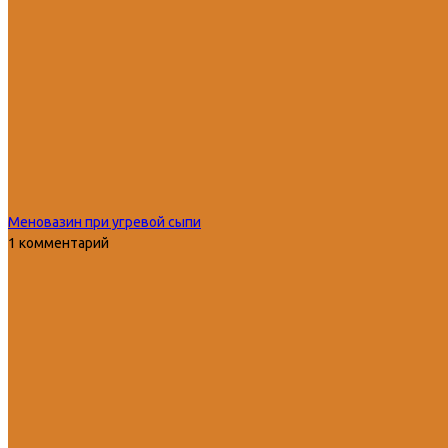
Меновазин при угревой сыпи
1 комментарий