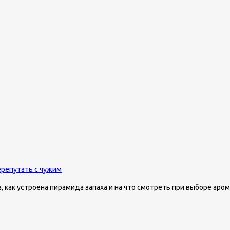
ерепутать с чужим
 как устроена пирамида запаха и на что смотреть при выборе аром