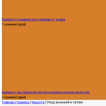
Бадяга от синяков под глазами от удара
1 комментарий
Крема от растяжек после похудения и другие средства
1 комментарий
Главная страница
/
Красота
/
Уход за кожей и телом