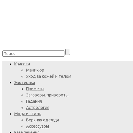
Красота
Маникюр
Уход за кожей и телом
Эзотерика
Приметы
Заговоры, привороты
Гадания
Астрология
Мода и стиль
Верхняя одежда
Аксессуары
Развлечения