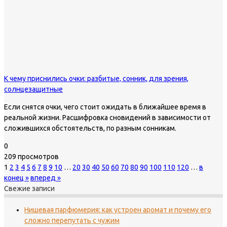
К чему приснились очки: разбитые, сонник, для зрения,
солнцезащитные
Если снятся очки, чего стоит ожидать в ближайшее время в
реальной жизни. Расшифровка сновидений в зависимости от
сложившихся обстоятельств, по разным сонникам.
0
209 просмотров
1
2
3
4
5
6
7
8
9
10
…
20
30
40
50
60
70
80
90
100
110
120
…
в
конец »
вперед »
Свежие записи
Нишевая парфюмерия: как устроен аромат и почему его
сложно перепутать с чужим