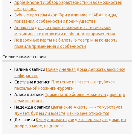
Apple iPhone 17: обзор характеристик и возможностей
смартфона
Зубные протезы Акри Фри в клинике «НАВА»: виды,
показания, особенности и преимущества
Аппараты для фотоомоложения в эстетической
медицине: технологии и особенности применения
Подарочные карты на билеты в театр и на концерты:
правила применения и особенности
Свежие комментарии
Галина
к записи
Почему нельзя дома держать выскочку
зефирантес
Светлана
к записи
Плетение из газетных трубочек
пасхальной корзинки-курочки
Алиса
к записи
Приметы про брошь: можно ли дарить, к
чему потерять
Надежда
к записи
Цыганские 4 карты — что чувствует,
думает, будем ли вместе, как ко мне относится
Д
к записи
К чему примета увидеть черепаху: в доме, во
дворе, в море, на дороге