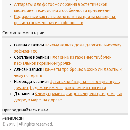
Аппараты для фотоомоложения в эстетической
медицине: технологии и особенности применения
Подарочные карты на билеты в театр и на концерты:
правила применения и особенности
Свежие комментарии
Галина
к записи
Почему нельзя дома держать выскочку
зефирантес
Светлана
к записи
Плетение из газетных трубочек
пасхальной корзинки-курочки
Алиса
к записи
Приметы про брошь: можно ли дарить, к
чему потерять
Надежда
к записи
Цыганские 4 карты — что чувствует,
думает, будем ли вместе, как ко мне относится
Д
к записи
К чему примета увидеть черепаху: в доме, во
дворе, в море, на дороге
Присоединяйтесь к нам
МимиЛеди
© 2018 | All rights reserved.