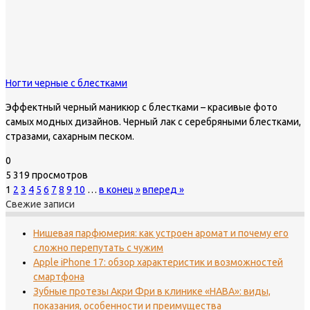
Ногти черные с блестками
Эффектный черный маникюр с блестками – красивые фото
самых модных дизайнов. Черный лак с серебряными блестками,
стразами, сахарным песком.
0
5 319 просмотров
1
2
3
4
5
6
7
8
9
10
…
в конец »
вперед »
Свежие записи
Нишевая парфюмерия: как устроен аромат и почему его
сложно перепутать с чужим
Apple iPhone 17: обзор характеристик и возможностей
смартфона
Зубные протезы Акри Фри в клинике «НАВА»: виды,
показания, особенности и преимущества