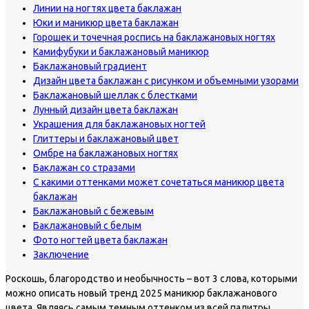
Линии на ногтях цвета баклажан
Юки и маникюр цвета баклажан
Горошек и точечная роспись на баклажановых ногтях
Камифубуки и баклажановый маникюр
Баклажановый градиент
Дизайн цвета баклажан с рисунком и объемными узорами
Баклажановый шеллак с блестками
Лунный дизайн цвета баклажан
Украшения для баклажановых ногтей
Глиттеры и баклажановый цвет
Омбре на баклажановых ногтях
Баклажан со стразами
С какими оттенками может сочетаться маникюр цвета
баклажан
Баклажановый с бежевым
Баклажановый с белым
Фото ногтей цвета баклажан
Заключение
Роскошь, благородство и необычность – вот 3 слова, которыми
можно описать новый тренд 2025 маникюр баклажанового
цвета. Являясь самым темным оттенком из всей палитры