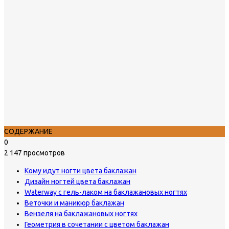
СОДЕРЖАНИЕ
0
2 147 просмотров
Кому идут ногти цвета баклажан
Дизайн ногтей цвета баклажан
Waterway с гель-лаком на баклажановых ногтях
Веточки и маникюр баклажан
Вензеля на баклажановых ногтях
Геометрия в сочетании с цветом баклажан