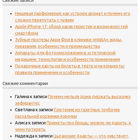
Свежие записи
Нишевая парфюмерия: как устроен аромат и почему его
сложно перепутать с чужим
Apple iPhone 17: обзор характеристик и возможностей
смартфона
Зубные протезы Акри Фри в клинике «НАВА»: виды,
показания, особенности и преимущества
Аппараты для фотоомоложения в эстетической
медицине: технологии и особенности применения
Подарочные карты на билеты в театр и на концерты:
правила применения и особенности
Свежие комментарии
Галина
к записи
Почему нельзя дома держать выскочку
зефирантес
Светлана
к записи
Плетение из газетных трубочек
пасхальной корзинки-курочки
Алиса
к записи
Приметы про брошь: можно ли дарить, к
чему потерять
Надежда
к записи
Цыганские 4 карты — что чувствует,