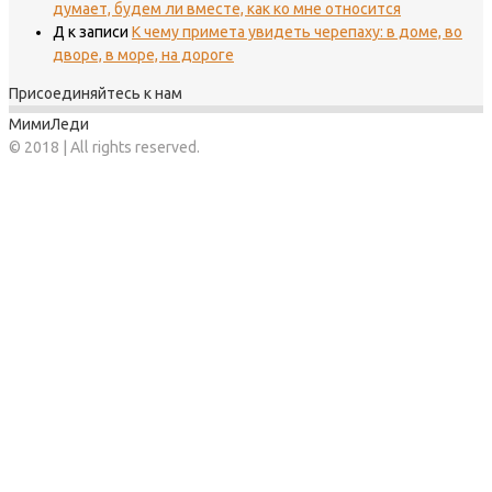
думает, будем ли вместе, как ко мне относится
Д
к записи
К чему примета увидеть черепаху: в доме, во
дворе, в море, на дороге
Присоединяйтесь к нам
МимиЛеди
© 2018 | All rights reserved.