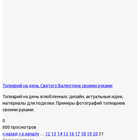
Топиарий на день Святого Валентина своими руками
Топиарий на день влюбленных: дизайн, актуальные идеи,
материалы для поделки. Примеры фотографий топиариев
своими руками.
0
600 просмотров
« назад
« к началу
…
12
13
14
15
16
17
18
19
20
21