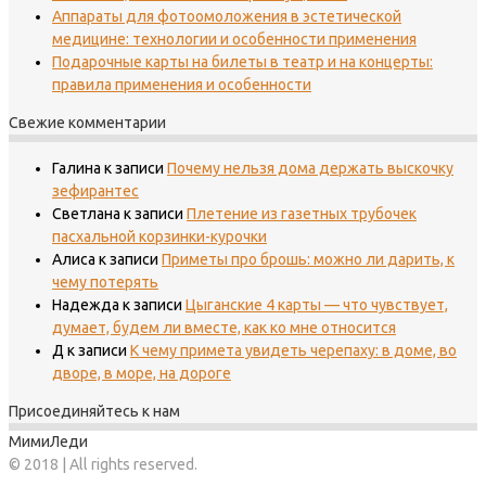
Аппараты для фотоомоложения в эстетической
медицине: технологии и особенности применения
Подарочные карты на билеты в театр и на концерты:
правила применения и особенности
Свежие комментарии
Галина
к записи
Почему нельзя дома держать выскочку
зефирантес
Светлана
к записи
Плетение из газетных трубочек
пасхальной корзинки-курочки
Алиса
к записи
Приметы про брошь: можно ли дарить, к
чему потерять
Надежда
к записи
Цыганские 4 карты — что чувствует,
думает, будем ли вместе, как ко мне относится
Д
к записи
К чему примета увидеть черепаху: в доме, во
дворе, в море, на дороге
Присоединяйтесь к нам
МимиЛеди
© 2018 | All rights reserved.