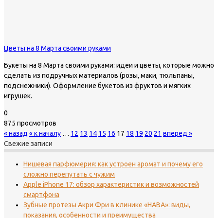
Цветы на 8 Марта своими руками
Букеты на 8 Марта своими руками: идеи и цветы, которые можно
сделать из подручных материалов (розы, маки, тюльпаны,
подснежники). Оформление букетов из фруктов и мягких
игрушек.
0
875 просмотров
« назад
« к началу
…
12
13
14
15
16
17
18
19
20
21
вперед »
Свежие записи
Нишевая парфюмерия: как устроен аромат и почему его
сложно перепутать с чужим
Apple iPhone 17: обзор характеристик и возможностей
смартфона
Зубные протезы Акри Фри в клинике «НАВА»: виды,
показания, особенности и преимущества