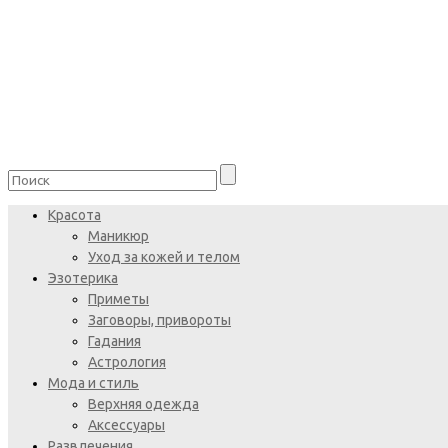
Красота
Маникюр
Уход за кожей и телом
Эзотерика
Приметы
Заговоры, привороты
Гадания
Астрология
Мода и стиль
Верхняя одежда
Аксессуары
Развлечения