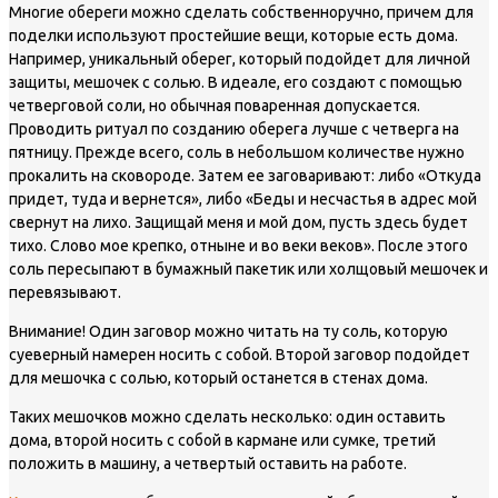
Многие обереги можно сделать собственноручно, причем для
поделки используют простейшие вещи, которые есть дома.
Например, уникальный оберег, который подойдет для личной
защиты, мешочек с солью. В идеале, его создают с помощью
четверговой соли, но обычная поваренная допускается.
Проводить ритуал по созданию оберега лучше с четверга на
пятницу. Прежде всего, соль в небольшом количестве нужно
прокалить на сковороде. Затем ее заговаривают: либо «Откуда
придет, туда и вернется», либо «Беды и несчастья в адрес мой
свернут на лихо. Защищай меня и мой дом, пусть здесь будет
тихо. Слово мое крепко, отныне и во веки веков». После этого
соль пересыпают в бумажный пакетик или холщовый мешочек и
перевязывают.
Внимание!
Один заговор можно читать на ту соль, которую
суеверный намерен носить с собой. Второй заговор подойдет
для мешочка с солью, который останется в стенах дома.
Таких мешочков можно сделать несколько: один оставить
дома, второй носить с собой в кармане или сумке, третий
положить в машину, а четвертый оставить на работе.