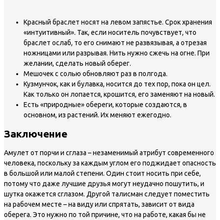
Красный браслет носят на левом запястье. Срок хранения
«интуитивный». Так, если носитель почувствует, что
браслет ослаб, то его снимают не развязывая, а отрезая
ножницами или разрывая. Нить нужно сжечь на огне. При
желании, сделать новый оберег.
Мешочек с солью обновляют раз в полгода.
Кузмунчок, как и булавка, носится до тех пор, пока он цел.
Как только он лопается, крошится, его заменяют на новый.
Есть «природные» обереги, которые создаются, в
основном, из растений. Их меняют ежегодно.
Заключение
Амулет от порчи и сглаза – незаменимый атрибут современного
человека, поскольку за каждым углом его поджидает опасность
в большой или малой степени. Один стоит носить при себе,
потому что даже лучшие друзья могут неудачно пошутить, и
шутка окажется сглазом. Другой талисман следует поместить
на рабочем месте – на виду или спрятать, зависит от вида
оберега. Это нужно по той причине, что на работе, какая бы не