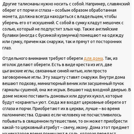
Другие талисманы нужно носить с собой. Например, славянский
оберег от порчи и сглаза – особым образом обработанная
монета, должна всегда находиться с владельцем, чтобы
уберечь его от искушений. С собой в сумку кладут мешочек с
солью, который не подпустит злых чар. Также английские
булавки (иногда с бусинкой кузмунчка) помещают на одежду
или сумку, причем как снаружи, так и прячут от посторонних
глаз.
Отдельного внимания требуют обереги
для дома
. Так, из
иголок делают обереги. Есть в виде креста из игл, две
цыганские иглы, связанные синей нитью, или просто
заговоренные иглы. Эту защиту ставят снаружи. Внутри дома
вешают подкову, миниатюрный веник или засушенный пучок
гармалы сушеной, она же исрык. Вешают над входной дверью. В
доме можно поставить домовых или других кукол, которые
будут «охранять» уют. Сюда же входят церковные обереги от
сглаза и порчи. Приобретают их в церкви, лучше – во время
паломничества. Однако если человеку не посчастливилось
побывать в священном путешествии, то он может приобрести
какой-то церковный атрибут – свечу, икону. Дома этот предмет
на некоторое время помещают в соль, которая передаст