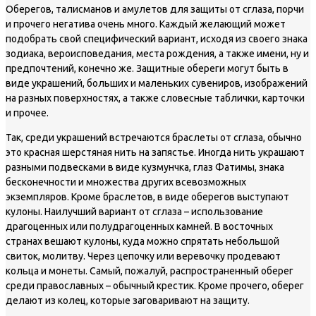
Оберегов, талисманов и амулетов для защиты от сглаза, порчи
и прочего негатива очень много. Каждый желающий может
подобрать свой специфический вариант, исходя из своего знака
зодиака, вероисповедания, места рождения, а также имени, ну и
предпочтений, конечно же. Защитные обереги могут быть в
виде украшений, больших и маленьких сувениров, изображений
на разных поверхностях, а также словесные таблички, карточки
и прочее.
Так, среди украшений встречаются браслеты от сглаза, обычно
это красная шерстяная нить на запястье. Иногда нить украшают
разными подвесками в виде кузмунчка, глаз Фатимы, знака
бесконечности и множества других всевозможных
экземпляров. Кроме браслетов, в виде оберегов выступают
кулоны. Наилучший вариант от сглаза – использование
драгоценных или полудрагоценных камней. В восточных
странах вешают кулоны, куда можно спрятать небольшой
свиток, молитву. Через цепочку или веревочку продевают
кольца и монеты. Самый, пожалуй, распространенный оберег
среди православных – обычный крестик. Кроме прочего, оберег
делают из колец, которые заговаривают на защиту.