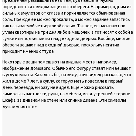
Прежде чем размышлять над тем, куда вешать, нужно
определиться с видом защитного оберега. Например, одним из
сильных амулетов от сглаза и порчи является обыкновенная
соль. Прежде ее можно прокалить, а можно заранее запастись
так называемой четверговой солью. Так вот, ее насыпают по
углам квартиры на три дня либо в мешочек, а тот носят с собой в
сумке или подвешивают над входной дверью. Вообще, многие
обереги вешают над входной дверью, поскольку негатив
приходит именно оттуда.
Некоторые вещи помещают на видные места, например,
изображение домового. Обычно его фигуру ставят или вешают
в углу комнаты. Казалось бы, на виду, а очевидец рассказал, что
жил в доме 7 лет, а куклу, которую мать повесила в первый
день переезда, ни разу не видел. Еще можно рисовать
символы, в частности, руны, на мебели, во внутренней стороне
шкафа, за диваном на стене или спинке дивана. Эти символы
лучше «прятать».