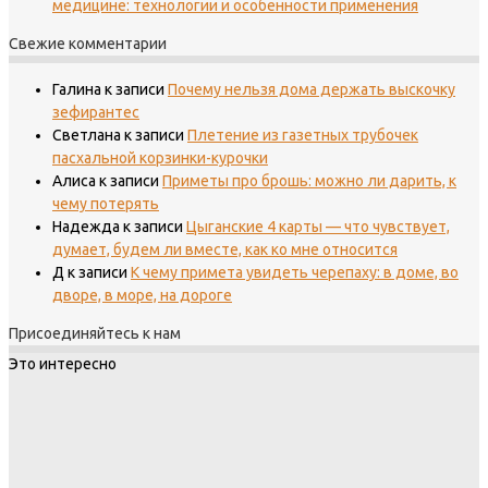
медицине: технологии и особенности применения
Свежие комментарии
Галина
к записи
Почему нельзя дома держать выскочку
зефирантес
Светлана
к записи
Плетение из газетных трубочек
пасхальной корзинки-курочки
Алиса
к записи
Приметы про брошь: можно ли дарить, к
чему потерять
Надежда
к записи
Цыганские 4 карты — что чувствует,
думает, будем ли вместе, как ко мне относится
Д
к записи
К чему примета увидеть черепаху: в доме, во
дворе, в море, на дороге
Присоединяйтесь к нам
Это интересно