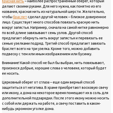
Красная нить
– наиболее распространенный оберег, который
делают своими руками. Для него нужна, как понятно из его
названия, красная нить из натуральной шерсти. Желательно,
чтобы
браслет
сделал другой человек – близкое доверенное
лицо. Существует много способов повязать красную нить
вокруг запястья. Например, сначала на самой нитке равномерно
по всей длине завязывают семь узлов. Другой способ
предлагает обернуть нить вокруг запястья и перевязать ее
семью узелками подряд. Третий способ предлагает завязать
браслет всего на три узелка. Кроме того, можно добавить
подвеску с тем или иным изображением или бусинку.
Внимание!
Какой способ не был бы выбран, нить повязывают,
произнося добрые, хорошие слова о человеке, который будет
ее носить.
Церковный оберег от сглаза – еще один верный способ
защититься от негатива. В храме приобретают восковую свечу
или икону, а дома на некоторое время помещают их в соль для
дополнительной подзарядки. После этого икону можно носить
с собой или держать на работе, а свечу поставить в каком-
нибудь укромном уголке дома.