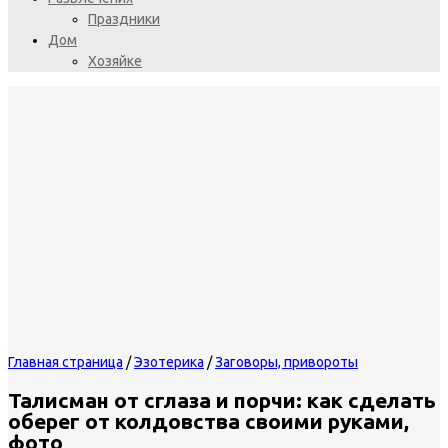
Праздники
Дом
Хозяйке
Главная страница
/
Эзотерика
/
Заговоры, привороты
Талисман от сглаза и порчи: как сделать
оберег от колдовства своими руками,
фото