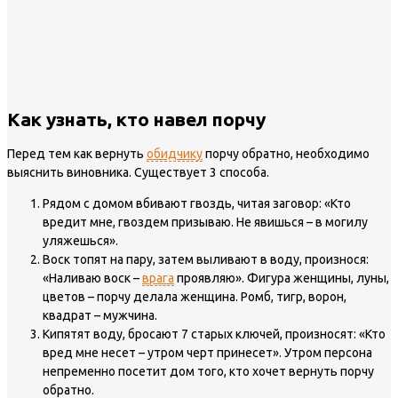
Как узнать, кто навел порчу
Перед тем как вернуть
обидчику
порчу обратно, необходимо
выяснить виновника. Существует 3 способа.
Рядом с домом вбивают гвоздь, читая заговор: «Кто
вредит мне, гвоздем призываю. Не явишься – в могилу
уляжешься».
Воск топят на пару, затем выливают в воду, произнося:
«Наливаю воск –
врага
проявляю». Фигура женщины, луны,
цветов – порчу делала женщина. Ромб, тигр, ворон,
квадрат – мужчина.
Кипятят воду, бросают 7 старых ключей, произносят: «Кто
вред мне несет – утром черт принесет». Утром персона
непременно посетит дом того, кто хочет вернуть порчу
обратно.