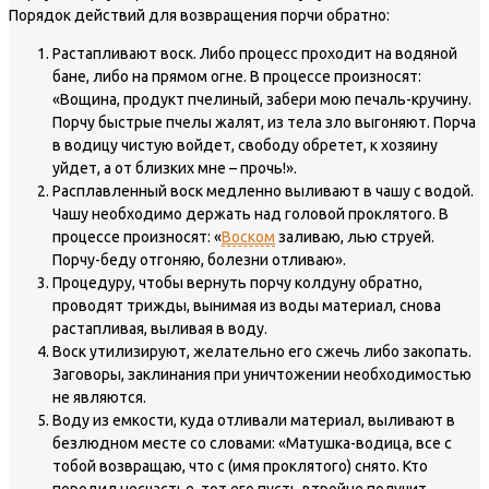
Порядок действий для возвращения порчи обратно:
Растапливают воск. Либо процесс проходит на водяной
бане, либо на прямом огне. В процессе произносят:
«Вощина, продукт пчелиный, забери мою печаль-кручину.
Порчу быстрые пчелы жалят, из тела зло выгоняют. Порча
в водицу чистую войдет, свободу обретет, к хозяину
уйдет, а от близких мне – прочь!».
Расплавленный воск медленно выливают в чашу с водой.
Чашу необходимо держать над головой проклятого. В
процессе произносят: «
Воском
заливаю, лью струей.
Порчу-беду отгоняю, болезни отливаю».
Процедуру, чтобы вернуть порчу колдуну обратно,
проводят трижды, вынимая из воды материал, снова
растапливая, выливая в воду.
Воск утилизируют, желательно его сжечь либо закопать.
Заговоры, заклинания при уничтожении необходимостью
не являются.
Воду из емкости, куда отливали материал, выливают в
безлюдном месте со словами: «Матушка-водица, все с
тобой возвращаю, что с (имя проклятого) снято. Кто