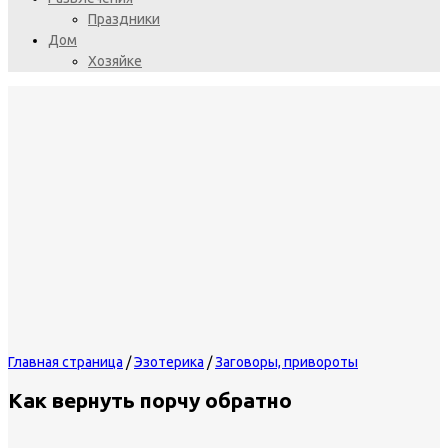
Праздники
Дом
Хозяйке
Главная страница
/
Эзотерика
/
Заговоры, привороты
Как вернуть порчу обратно