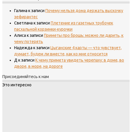
Галина
к записи
Почему нельзя дома держать выскочку
зефирантес
Светлана
к записи
Плетение из газетных трубочек
пасхальной корзинки-курочки
Алиса
к записи
Приметы про брошь: можно ли дарить, к
чему потерять
Надежда
к записи
Цыганские 4 карты — что чувствует,
думает, будем ли вместе, как ко мне относится
Д
к записи
К чему примета увидеть черепаху: в доме, во
дворе, в море, на дороге
Присоединяйтесь к нам
Это интересно