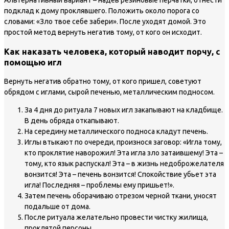
Альтернативный вариант – надев резиновые перчатки, отнести
подклад к дому проклявшего. Положить около порога со
словами: «Зло твое себе забери». После уходят домой. Это
простой метод вернуть негатив тому, от кого он исходит.
Как наказать человека, который наводит порчу, с
помощью игл
Вернуть негатив обратно тому, от кого пришел, советуют
обрядом с иглами, сырой печенью, металлическим подносом.
За 4 дня до ритуала 7 новых игл закапывают на кладбище.
В день обряда откапывают.
На середину металлического подноса кладут печень.
Иглы втыкают по очереди, произнося заговор: «Игла тому,
кто проклятие наворожил! Эта игла зло затаившему! Эта –
тому, кто язык распускал! Эта – в жизнь недоброжелателя
вонзится! Эта – печень вонзится! Спокойствие убьет эта
игла! Последняя – проблемы ему пришьет!».
Затем печень оборачиваю отрезом черной ткани, уносят
подальше от дома.
После ритуала желательно провести чистку жилища,
проклятой персоны.