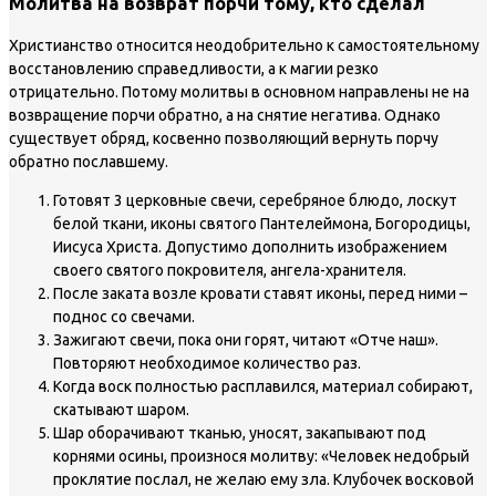
Молитва на возврат порчи тому, кто сделал
Христианство относится неодобрительно к самостоятельному
восстановлению справедливости, а к магии резко
отрицательно. Потому молитвы в основном направлены не на
возвращение порчи обратно, а на снятие негатива. Однако
существует обряд, косвенно позволяющий вернуть порчу
обратно пославшему.
Готовят 3 церковные свечи, серебряное блюдо, лоскут
белой ткани, иконы святого Пантелеймона, Богородицы,
Иисуса Христа. Допустимо дополнить изображением
своего святого покровителя, ангела-хранителя.
После заката возле кровати ставят иконы, перед ними –
поднос со свечами.
Зажигают свечи, пока они горят, читают «Отче наш».
Повторяют необходимое количество раз.
Когда воск полностью расплавился, материал собирают,
скатывают шаром.
Шар оборачивают тканью, уносят, закапывают под
корнями осины, произнося молитву: «Человек недобрый
проклятие послал, не желаю ему зла. Клубочек восковой