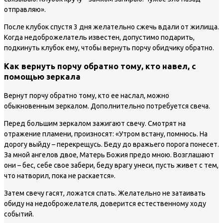
отправляю».
После клубок спустя 3 дня желательно сжечь вдали от жилища.
Когда недоброжелатель известен, допустимо подарить,
подкинуть клубок ему, чтобы вернуть порчу обидчику обратно.
Как вернуть порчу обратно тому, кто навел, с
помощью зеркала
Вернут порчу обратно тому, кто ее наслал, можно
обыкновенным зеркалом. Дополнительно потребуется свеча.
Перед большим зеркалом зажигают свечу. Смотрят на
отражение пламени, произносят: «Утром встану, помнюсь. На
дорогу выйду – перекрещусь. Беду до вражьего порога понесет.
За мной ангелов двое, Матерь Божия предо мною. Возглашают
они – бес, себе свое забери, беду врагу унеси, пусть живет с тем,
что натворил, пока не раскается».
Затем свечу гасят, ложатся спать. Желательно не затаивать
обиду на недоброжелателя, доверится естественному ходу
событий.