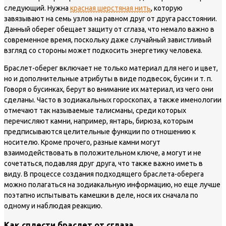
следующий. Нужна
красная шерстяная нить
, которую
завязывают на семь узлов на равном друг от друга расстоянии.
Данный оберег обещает защиту от сглаза, что немало важно в
современное время, поскольку даже случайный завистливый
взгляд со стороны может подкосить энергетику человека.
Браслет-оберег включает не только материал для него и цвет,
но и дополнительные атрибуты в виде подвесок, бусин и т. п.
Говоря о бусинках, берут во внимание их материал, из чего они
сделаны. Часто в зодиакальных гороскопах, а также именологии
отмечают так называемые талисманы, среди которых
перечисляют камни, например, янтарь, бирюза, которым
предписываются целительные функции по отношению к
носителю. Кроме прочего, разные камни могут
взаимодействовать в положительном ключе, а могут и не
сочетаться, подавляя друг друга, что также важно иметь в
виду. В процессе создания подходящего браслета-оберега
можно полагаться на зодиакальную информацию, но еще лучше
поэтапно испытывать камешки в деле, нося их сначала по
одному и наблюдая реакцию.
Как сплести браслет от сглаза