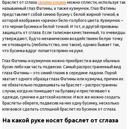
Браслет от сглаза
своими руками
можно сплести, используя так
называемый глаз Фатимы, а также кузмунчок. Глаз Фатимы
представляет собой синюю бусину с белой жирной точкой, в
которой изображен «зрачок» бело-голубого цвета. Кузмунчок –
это черная бусинка и белой точкой. И тот, и другой призваны
защищать от сглаза. Если талисман качественный, то очевидцы
утверждают, будто механическим воздействием белую точку
не отковырять (любопытство, оно такое), однако бывает так,
что бусинка вдруг лопается прямо на руке.
Глаз Фатимы и кузмунчок можно приобрести в виде обычных
бусин либо как часть подвески. Самый распространенный вид
глаза Фатимы – это синий глазик в середине ладони. Порой
хватает одного образца глаза Фатимы или кузмучка, причем их
не обязательно подвешивать на браслет – распространены
случаи, когда их помещают на булавку и пристегивают к
одежде, сумочке и детской коляске. И все же можно создать
браслеты-обереги, подвесив на них одну бусинку, несколько
или вовсе сделать сплошной браслет из бусинок от сглаза.
На какой руке носят браслет от сглаза