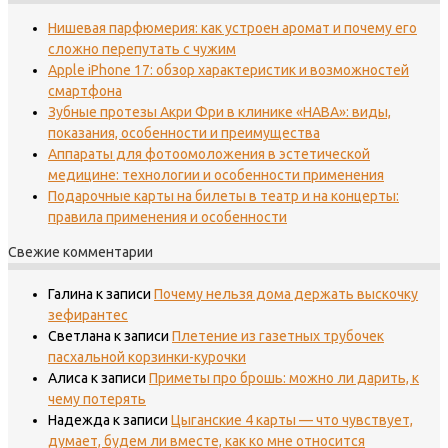
Нишевая парфюмерия: как устроен аромат и почему его
сложно перепутать с чужим
Apple iPhone 17: обзор характеристик и возможностей
смартфона
Зубные протезы Акри Фри в клинике «НАВА»: виды,
показания, особенности и преимущества
Аппараты для фотоомоложения в эстетической
медицине: технологии и особенности применения
Подарочные карты на билеты в театр и на концерты:
правила применения и особенности
Свежие комментарии
Галина
к записи
Почему нельзя дома держать выскочку
зефирантес
Светлана
к записи
Плетение из газетных трубочек
пасхальной корзинки-курочки
Алиса
к записи
Приметы про брошь: можно ли дарить, к
чему потерять
Надежда
к записи
Цыганские 4 карты — что чувствует,
думает, будем ли вместе, как ко мне относится