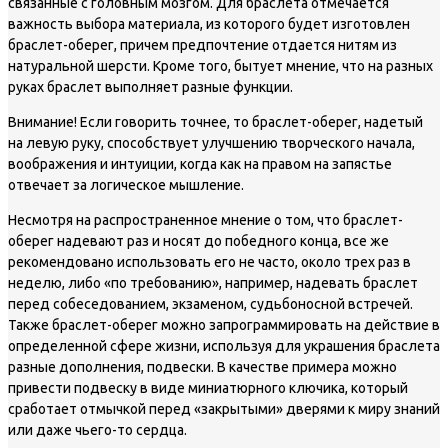
связанные с головным мозгом. Для браслета отмечается
важность выбора материала, из которого будет изготовлен
браслет-оберег, причем предпочтение отдается нитям из
натуральной шерсти. Кроме того, бытует мнение, что на разных
руках браслет выполняет разные функции.
Внимание!
Если говорить точнее, то браслет-оберег, надетый
на левую руку, способствует улучшению творческого начала,
воображения и интуиции, когда как на правом на запястье
отвечает за логическое мышление.
Несмотря на распространенное мнение о том, что браслет-
оберег надевают раз и носят до победного конца, все же
рекомендовано использовать его не часто, около трех раз в
неделю, либо «по требованию», например, надевать браслет
перед собеседованием, экзаменом, судьбоносной встречей.
Также браслет-оберег можно запрограммировать на действие в
определенной сфере жизни, используя для украшения браслета
разные дополнения, подвески. В качестве примера можно
привести подвеску в виде миниатюрного ключика, который
сработает отмычкой перед «закрытыми» дверями к миру знаний
или даже чьего-то сердца.