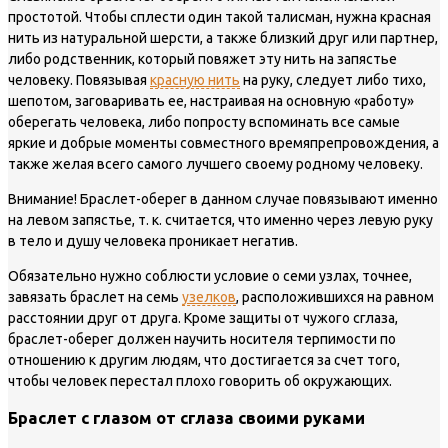
простотой. Чтобы сплести один такой талисман, нужна красная
нить из натуральной шерсти, а также близкий друг или партнер,
либо родственник, который повяжет эту нить на запястье
человеку. Повязывая
красную нить
на руку, следует либо тихо,
шепотом, заговаривать ее, настраивая на основную «работу»
оберегать человека, либо попросту вспоминать все самые
яркие и добрые моменты совместного времяпрепровождения, а
также желая всего самого лучшего своему родному человеку.
Внимание!
Браслет-оберег в данном случае повязывают именно
на левом запястье, т. к. считается, что именно через левую руку
в тело и душу человека проникает негатив.
Обязательно нужно соблюсти условие о семи узлах, точнее,
завязать браслет на семь
узелков
, расположившихся на равном
расстоянии друг от друга. Кроме защиты от чужого сглаза,
браслет-оберег должен научить носителя терпимости по
отношению к другим людям, что достигается за счет того,
чтобы человек перестал плохо говорить об окружающих.
Браслет с глазом от сглаза своими руками