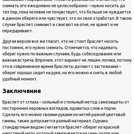
снимать его ежедневно не целесообразно – нужно носить до
тех пор, пока человек не почувствует, что больше не нуждается
в данном обереге или чувствует, что он свое отработал. В таком
случае браслет снимают и сжигают на огне, не хранят и не
передаривают.
Другая версия все же гласит, что не стоит браслет носить
постоянно, его нужно снимать. Отмечается, что надевать
оберег нужно по важным случаям, будь собеседование или
важная встреча. Впрочем, этот вариант не лишен логики, потому
что в современное время браслеты делают с застежками –
оберег хорошо сидит на руке, но его можно и снять в любой
удобный момент.
Заключение
Браслет от сглаза – сильный и стильный метод самозащиты от
посторонних неровных взглядов, ядовитых слов и порчи.
Сделать его можно своими руками из нитей разной цветовой
гаммы, также допускается разный материал. Однако
стандартным видом считается браслет-оберег из красной
шерстяной нити, который завязывается на семь узлов или