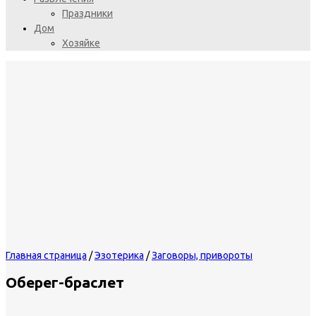
Праздники
Дом
Хозяйке
Главная страница
/
Эзотерика
/
Заговоры, привороты
Оберег-браслет