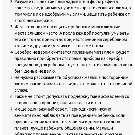
Разумеется, не стоит выкладывать и фотографии в
соцсетях, ведь их могут увидеть практически все люди, в
том числе и с недобрыми мыслями. Защитить ребенка от
этого невозможно.
Желательно не посещать с ребенком многолюдные
места слишком часто. А после каждой прогулки умывать
его святой водой или водой, настоянной на серебряном
кольце и других изделиях из этого металла.
Серебро недаром считается полезным металлом. Будет
правильно приобрести столовые приборы из серебра
специально для ребенка – пусть он ест с их помощью хотя
бы 1 день в неделю.
Не нужно рассказывать об успехах малыша посторонним
людям, расхваливать его, ведь это может стать причиной
сглаза.
Также не стоит допускать подчеркнутые восхваления со
стороны посторонних, сильные ласки и т. п.
И еще один важный совет. Периодически нужно
внимательно наблюдать за поведением ребенка. Если
при появлении какого-то человека в доме он сильно
плачет, лучше избежать общения с ним. Малыши
обладают повышенной чувствительностью, поэтому