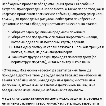
необходимо провести обряд очищения дома. Он особенно
актуален при переезде на новое место, а также после того, как в
квартире произошли трагические события, например, умер член
семьи. Для проведения ритуала необходимо приобрести 2
церковные свечи. Обряд осуществляют в несколько этапов:
Убирают одежду, личные предметы покойных.
Убирают все предметы с сильной энергетикой – вещи,
которые одевали на похороны, карты, зеркала.
Ставят одну свечку на стол и зажигают. Если она трещит и
коптит, значит, на дом наведена порча.
Зажигают другую свечу и проходят по всему дому (по
периметру и по углам), читая молитву «Отче наш»:
«Отче наш, Иже еси на небесех! Да святится имя Твое, да
приидет Царствие Твое, да будет воля Твоя, яко на небеси и на
земли. Хлеб наш насущный даждь нам днесь; и остави нам
долги наша, якоже и мы оставляем должником нашим; и не
введи нас во искушение, но избави нас от лукаваго».
А еще с помощью заговора на свечу можно защитить ребенка от
негативного влияния сверстников. Часто малыши, вырастая и