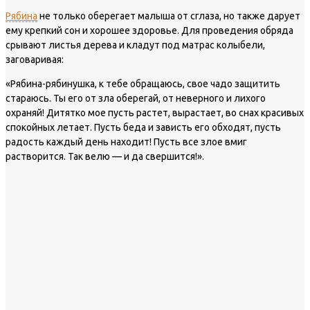
Рябина
не только оберегает малыша от сглаза, но также дарует
ему крепкий сон и хорошее здоровье. Для проведения обряда
срывают листья дерева и кладут под матрас колыбели,
заговаривая:
«Рябина-рябинушка, к тебе обращаюсь, свое чадо защитить
стараюсь. Ты его от зла оберегай, от неверного и лихого
охраняй! Дитятко мое пусть растет, вырастает, во снах красивых
спокойных летает. Пусть беда и зависть его обходят, пусть
радость каждый день находит! Пусть все злое вмиг
растворится. Так велю — и да свершится!».