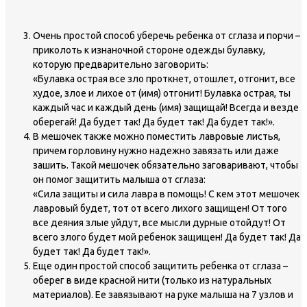
Очень простой способ уберечь ребенка от сглаза и порчи –
приколоть к изнаночной стороне одежды булавку,
которую предварительно заговорить:
«Булавка острая все зло проткнет, отошлет, отгонит, все
худое, злое и лихое от (имя) отгонит! Булавка острая, ты
каждый час и каждый день (имя) защищай! Всегда и везде
оберегай! Да будет так! Да будет так! Да будет так!».
В мешочек также можно поместить лавровые листья,
причем горловину нужно надежно завязать или даже
зашить. Такой мешочек обязательно заговаривают, чтобы
он помог защитить малыша от сглаза:
«Сила защиты и сила лавра в помощь! С кем этот мешочек
лавровый будет, тот от всего лихого защищен! От того
все деяния злые уйдут, все мысли дурные отойдут! От
всего злого будет мой ребенок защищен! Да будет так! Да
будет так! Да будет так!».
Еще один простой способ защитить ребенка от сглаза –
оберег в виде красной нити (только из натуральных
материалов). Ее завязывают на руке малыша на 7 узлов и