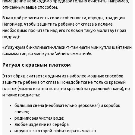
помещение необходимо предварительно очистить, например,
описанным выше способом.
В каждой религии есть свои особенности, обряды, традиции.
Например, чтобы защитить ребенка от сглаза в исламе,
необходимо прочитать над его головой такую молитву (7 раз
подряд):
«У’изу-кума би-кялимати-Ллахи-т-там-мати мин купли шайтанин,
вахамматин, ва мин купли ‘айнинлямматин!».
Ритуал с красным платком
Этот обряд считается одним из наиболее мощных способов
защитить ребенка от сглаза. Понадобится не только красный
платок (можно взять и полотно красной натуральной ткани), но
и такие предметы:
большая свеча (необязательно церковная) и коробок
спичек;
родниковая чистая вода;
любое изделие из серебра;
игрушка, с которой любит играть малыш.