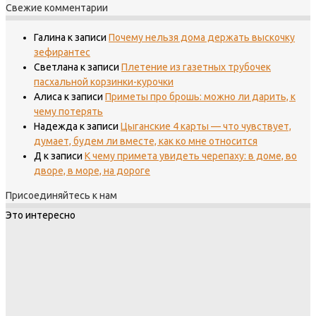
Свежие комментарии
Галина
к записи
Почему нельзя дома держать выскочку
зефирантес
Светлана
к записи
Плетение из газетных трубочек
пасхальной корзинки-курочки
Алиса
к записи
Приметы про брошь: можно ли дарить, к
чему потерять
Надежда
к записи
Цыганские 4 карты — что чувствует,
думает, будем ли вместе, как ко мне относится
Д
к записи
К чему примета увидеть черепаху: в доме, во
дворе, в море, на дороге
Присоединяйтесь к нам
Это интересно