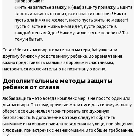
заговаривают:
«Нить на запястье завяжу, к (имя) защиту привяжу! Защита
злость и зависть отгонит, все напасти прогонит! Никто
пусть зла (имя) не желает, никто пусть жить не мешает!
Пусть счастье в жизнь (имя) идет, пусть радость в
каждый день войдет! Никому волю эту не перебить! Так
тому и быть!».
Совет!
Читать заговор желательно матери, бабушке или
другому близкому родственнику ребенка. Во время чтения
важно представлять малыша здоровым и счастливым,
настроиться исключительно на позитивную волну.
Дополнительные методы защиты
ребенка от сглаза
Любая защита – это всегда комплекс мер, а не просто один или
два заговора. Поэтому, прочитав молитву и дав своему малышу
оберег, все еще нельзя гарантировать его духовную
безопасность. В дополнение к этому следует обратить
внимание и на общие правила поведения на улице, при общении
с людьми, при встречах с незнакомцами. Это общие требования,