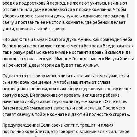
входя в подростковый период, не желают учиться, начинают
отставать или даже вовлекаются в плохие компании. Чтобы
уберечь своего сына или дочь, нужно в одиночестве зажечь 1
свечу и поставить ее на стол в комнате, где ребенок делает
уроки, прочитав такой заговор:
«Во имя Отца и Сына и Святого Духа. Аминь. Как созвездия неба
Господнева не оставляют своего места без веда Вседержителя,
так и разум раба Божьего (имя) не оставит здравый смысл и да
пополнятся силы его ума. Именем Господа нашего Иисуса Христа
и Пречистой Девы Марии да будет так. Аминь».
Однако этот заговор можно читать только в том случае, если
сын или дочь крещеные. А чтобы защитить от сглаза
некрещеного ребенка, опять же берут церковную свечку и еще
святую воду. Ей опрыскивают кровать и спящего ребенка,
начитывая любую известную молитву – можно и «Отче наш».
Затем водой смазывают запястья и лоб малыша. После чего
ставят свечку в той же комнате и дают ей полностью сгореть.
Предупреждение!
Если свеча коптит, трещит, и пламя
постоянно колеблется, это говорит о влиянии злых сил. Такое