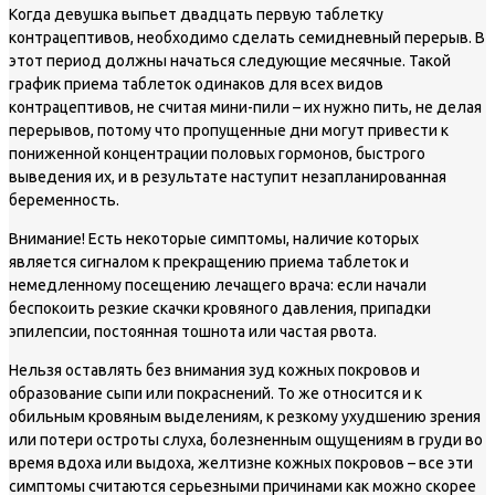
Когда девушка выпьет двадцать первую таблетку
контрацептивов, необходимо сделать семидневный перерыв. В
этот период должны начаться следующие месячные. Такой
график приема таблеток одинаков для всех видов
контрацептивов, не считая мини-пили – их нужно пить, не делая
перерывов, потому что пропущенные дни могут привести к
пониженной концентрации половых гормонов, быстрого
выведения их, и в результате наступит незапланированная
беременность.
Внимание!
Есть некоторые симптомы, наличие которых
является сигналом к прекращению приема таблеток и
немедленному посещению лечащего врача: если начали
беспокоить резкие скачки кровяного давления, припадки
эпилепсии, постоянная тошнота или частая рвота.
Нельзя оставлять без внимания зуд кожных покровов и
образование сыпи или покраснений. То же относится и к
обильным кровяным выделениям, к резкому ухудшению зрения
или потери остроты слуха, болезненным ощущениям в груди во
время вдоха или выдоха, желтизне кожных покровов – все эти
симптомы считаются серьезными причинами как можно скорее