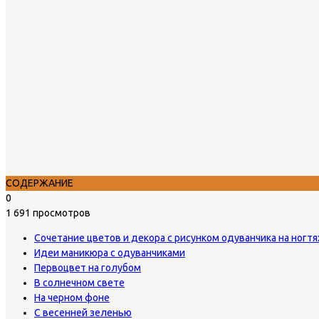
СОДЕРЖАНИЕ
0
1 691 просмотров
Сочетание цветов и декора с рисунком одуванчика на ногтя
Идеи маникюра с одуванчиками
Первоцвет на голубом
В солнечном свете
На черном фоне
С весенней зеленью