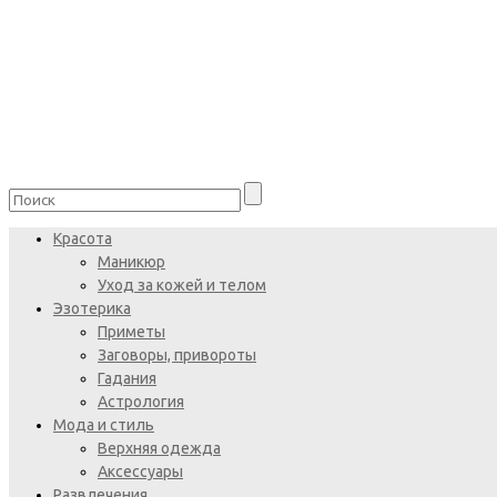
Красота
Маникюр
Уход за кожей и телом
Эзотерика
Приметы
Заговоры, привороты
Гадания
Астрология
Мода и стиль
Верхняя одежда
Аксессуары
Развлечения