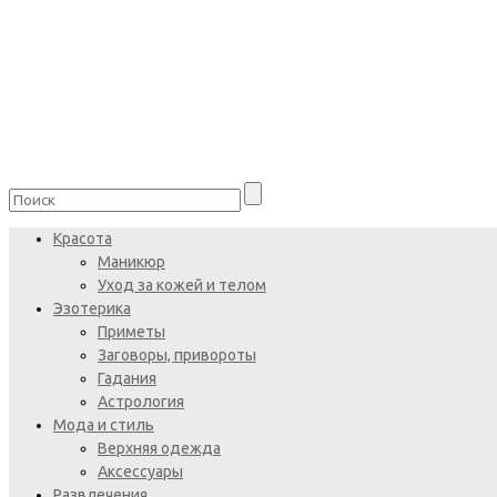
Красота
Маникюр
Уход за кожей и телом
Эзотерика
Приметы
Заговоры, привороты
Гадания
Астрология
Мода и стиль
Верхняя одежда
Аксессуары
Развлечения