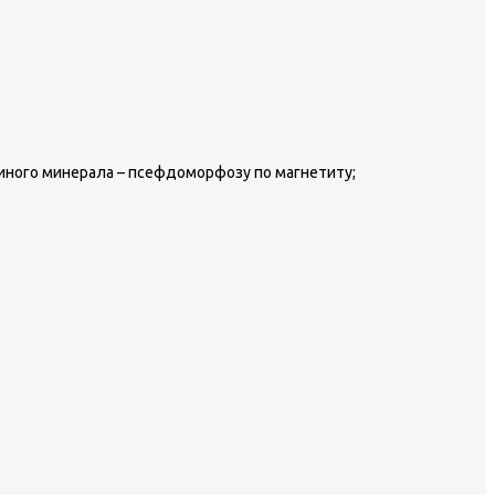
ного минерала – псефдоморфозу по магнетиту;