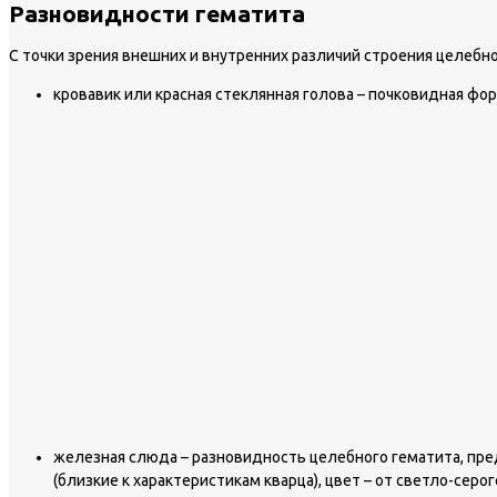
Разновидности гематита
С точки зрения внешних и внутренних различий строения целеб
кровавик или красная стеклянная голова – почковидная фо
железная слюда – разновидность целебного гематита, пр
(близкие к характеристикам кварца), цвет – от светло-се