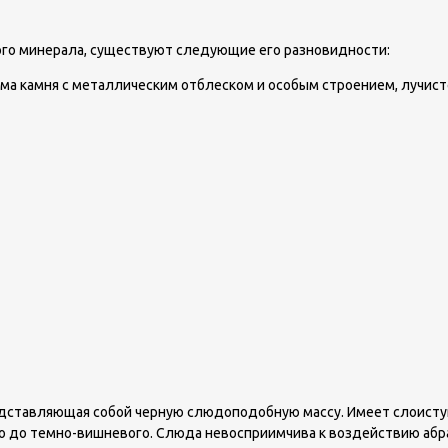
ного минерала, существуют следующие его разновидности:
рма камня с металлическим отблеском и особым строением, лучист
едставляющая собой черную слюдоподобную массу. Имеет слоистую
рого до темно-вишневого. Слюда невосприимчива к воздействию абр