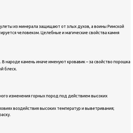
амулеты из минерала защищают от злых духов, а воины Римской
тируется человеком. Целебные и магические свойства камня
). В народе камень иначе именуют кровавик – за свойство порошка
й блеск.
ного изменения горных пород под действием высоких
ловиях воздействия высоких температур и выветривания;
раску.