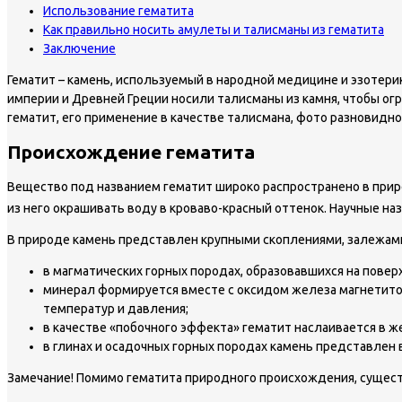
Использование гематита
Как правильно носить амулеты и талисманы из гематита
Заключение
Гематит – камень, используемый в народной медицине и эзотерик
империи и Древней Греции носили талисманы из камня, чтобы огр
гематит, его применение в качестве талисмана, фото разновидн
Происхождение гематита
Вещество под названием гематит широко распространено в прир
из него окрашивать воду в кроваво-красный оттенок. Научные н
В природе камень представлен крупными скоплениями, залежам
в магматических горных породах, образовавшихся на повер
минерал формируется вместе с оксидом железа магнетито
температур и давления;
в качестве «побочного эффекта» гематит наслаивается в 
в глинах и осадочных горных породах камень представлен 
Замечание!
Помимо гематита природного происхождения, сущест