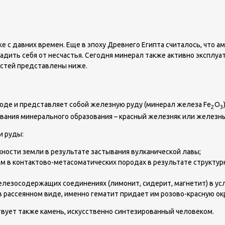
е с давних времен. Еще в эпоху Древнего Египта считалось, что 
адить себя от несчастья. Сегодня минерал также активно эксплуа
остей представлены ниже.
оде и представляет собой железную руду (минерал железа Fe
O
2
3
азвания минерального образования – красный железняк или железны
и руды:
хности земли в результате застывания вулканической лавы;
м в контактово-метасоматических породах в результате структур
железосодержащих соединениях (лимонит, сидерит, магнетит) в ус
в рассеянном виде, именно гематит придает им розово-красную ок
вует также камень, искусственно синтезированный человеком.