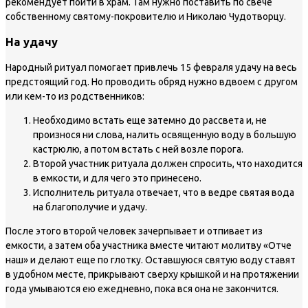
рекомендует пойти в храм. Там нужно поставить по свече
собственному святому-покровителю и Николаю Чудотворцу.
На удачу
Народный ритуал помогает привлечь 15 февраля удачу на весь
предстоящий год. Но проводить обряд нужно вдвоем с другом
или кем-то из родственников:
Необходимо встать еще затемно до рассвета и, не
произнося ни слова, налить освященную воду в большую
кастрюлю, а потом встать с ней возле порога.
Второй участник ритуала должен спросить, что находится
в емкости, и для чего это принесено.
Исполнитель ритуала отвечает, что в ведре святая вода
на благополучие и удачу.
После этого второй человек зачерпывает и отпивает из
емкости, а затем оба участника вместе читают молитву «Отче
наш» и делают еще по глотку. Оставшуюся святую воду ставят
в удобном месте, прикрывают сверху крышкой и на протяжении
года умываются ею ежедневно, пока вся она не закончится.