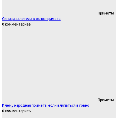
Приметы
Синица залетела в окно: примета
0 комментариев
Приметы
К чему народная примета, если вляпаться в говно
0 комментариев