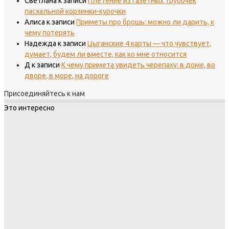
Светлана
к записи
Плетение из газетных трубочек
пасхальной корзинки-курочки
Алиса
к записи
Приметы про брошь: можно ли дарить, к
чему потерять
Надежда
к записи
Цыганские 4 карты — что чувствует,
думает, будем ли вместе, как ко мне относится
Д
к записи
К чему примета увидеть черепаху: в доме, во
дворе, в море, на дороге
Присоединяйтесь к нам
Это интересно