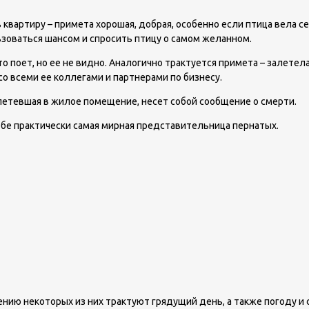
а в квартиру – примета хорошая, добрая, особенно если птица вела
ьзоваться шансом и спросить птицу о самом желанном.
 поет, но ее не видно. Аналогично трактуется примета – залетела 
о всеми ее коллегами и партнерами по бизнесу.
алетевшая в жилое помещение, несет собой сообщение о смерти.
 себе практически самая мирная представительница пернатых.
нию некоторых из них трактуют грядущий день, а также погоду и 