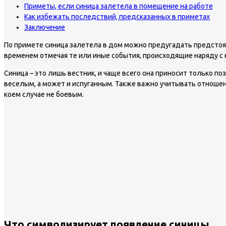
Приметы, если синица залетела в помещение на работе
Как избежать последствий, предсказанных в приметах
Заключение
По примете синица залетела в дом можно предугадать предстоящ
временем отмечая те или иные события, происходящие наряду с
Синица – это лишь вестник, и чаще всего она приносит только 
веселым, а может и испуганным. Также важно учитывать отношен
коем случае не боевым.
Что символизирует появление синицы