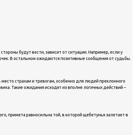
стороны будут вести, зависит от ситуации. Например, если у
еночек. В остальном ожидаются позитивные сообщения от судьбы.
ь место страхам и тревогам, особенно для людей преклонного
ека. Такие ожидания исходят из вполне логичных действий –
того, примета равносильна той, в которой щебетунья залетает в