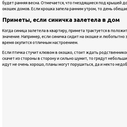
будет ранняя весна. Отмечается, что гнездящиеся под крышей до
окошек домов. Если крошка запела ранним утром, то день обещае
Приметы, если синичка залетела в дом
Когда синица залетела в квартиру, примета трактуется в положи
значение. Например, если синичка сидит на окошке и любопытно
время окупится отличным настроением.
Если птичка стучит клювом в окошко, стоит ждать родственников
скачет из стороны в сторону и сильно шумит, то грядут небольши
идут не очень хорошо, планы могут порушиться, да и некто нед