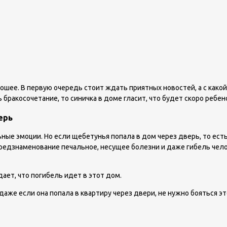
ошее. В первую очередь стоит ждать приятных новостей, а с какой 
ь бракосочетание, то синичка в доме гласит, что будет скоро реб
ерь
ные эмоции. Но если щебетунья попала в дом через дверь, то ест
редзнаменование печальное, несущее болезни и даже гибель челов
ает, что погибель идет в этот дом.
даже если она попала в квартиру через двери, не нужно бояться э