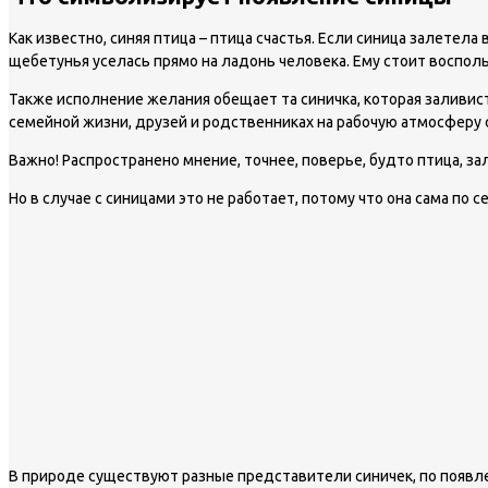
Как известно, синяя птица – птица счастья. Если синица залетел
щебетунья уселась прямо на ладонь человека. Ему стоит воспол
Также исполнение желания обещает та синичка, которая заливисто
семейной жизни, друзей и родственниках на рабочую атмосферу с
Важно!
Распространено мнение, точнее, поверье, будто птица, з
Но в случае с синицами это не работает, потому что она сама по
В природе существуют разные представители синичек, по появле