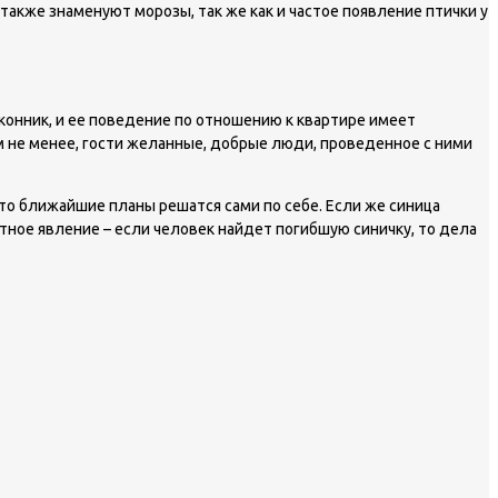
акже знаменуют морозы, так же как и частое появление птички у
конник, и ее поведение по отношению к квартире имеет
м не менее, гости желанные, добрые люди, проведенное с ними
 то ближайшие планы решатся сами по себе. Если же синица
стное явление – если человек найдет погибшую синичку, то дела