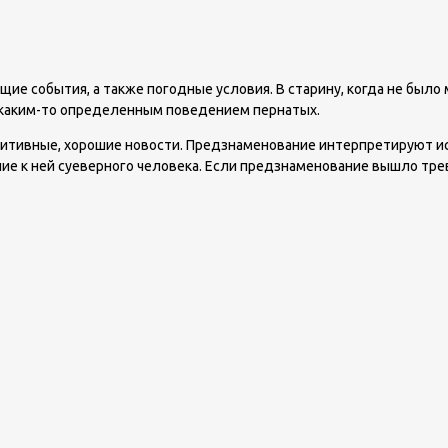
ие события, а также погодные условия. В старину, когда не было
 каким-то определенным поведением пернатых.
позитивные, хорошие новости. Предзнаменование интерпретируют 
ие к ней суеверного человека. Если предзнаменование вышло тре