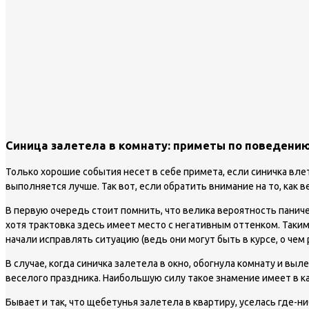
Синица залетела в комнату: приметы по поведени
Только хорошие события несет в себе примета, если синичка вл
выполняется лучше. Так вот, если обратить внимание на то, как 
В первую очередь стоит помнить, что велика вероятность паничес
хотя трактовка здесь имеет место с негативным оттенком. Так
начали исправлять ситуацию (ведь они могут быть в курсе, о чем 
В случае, когда синичка залетела в окно, обогнула комнату и вы
веселого праздника. Наибольшую силу такое знамение имеет в ка
Бывает и так, что щебетунья залетела в квартиру, уселась где-н