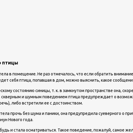
ю птицы
етела в помещение. Не раз отмечалось, что если обратить вниман
ведет себя птица, попавшая в дом, можно выяснить, какое сообщени
кому состоянию синицы, т. к. в замкнутом пространстве она, скор
им скверным и шумным поведением птица предупреждает о возмож
речь), либо встретили ее с достоинством.
летела прочь без шума и паники, она предупредила суеверного о п
нун Нового года.
ибудь и стала осматриваться. Такое поведение, пожалуй, самое же