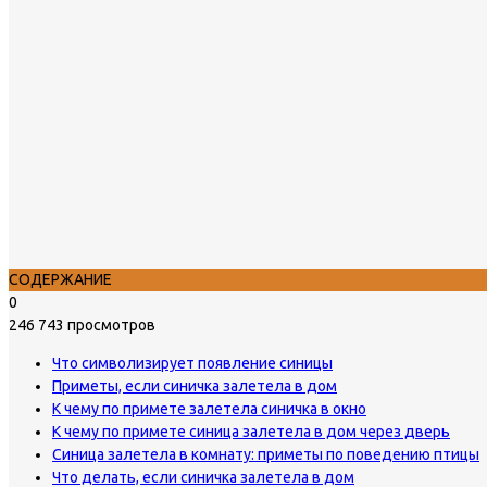
СОДЕРЖАНИЕ
0
246 743 просмотров
Что символизирует появление синицы
Приметы, если синичка залетела в дом
К чему по примете залетела синичка в окно
К чему по примете синица залетела в дом через дверь
Синица залетела в комнату: приметы по поведению птицы
Что делать, если синичка залетела в дом