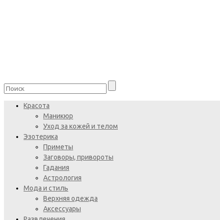
Красота
Маникюр
Уход за кожей и телом
Эзотерика
Приметы
Заговоры, привороты
Гадания
Астрология
Мода и стиль
Верхняя одежда
Аксессуары
Развлечения