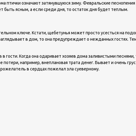
ма птички означают затянувшуюся зиму. Февральские песнопения т
т быть ясным, а если среди дня, то остаток дня будет теплым.
тельном ключе. Кстати, щебетунья может просто усесться на подо
 заглядывает в дом, то она предупреждает о нежданных гостях. Те
 в гости. Когда она одаривает хозяев дома заливистыми песнями,
е потери, например, внеплановая трата денег. Бывает и очень гру
оброжелатель в сердцах пожелал зла суеверному.