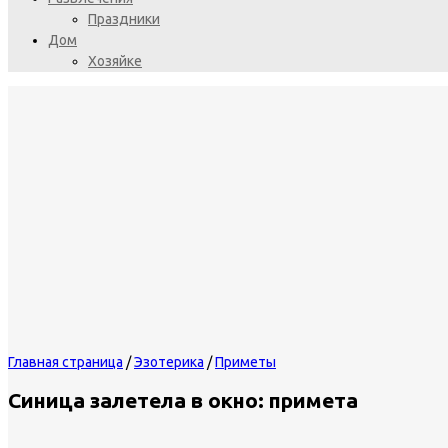
Праздники
Дом
Хозяйке
Главная страница
/
Эзотерика
/
Приметы
Синица залетела в окно: примета