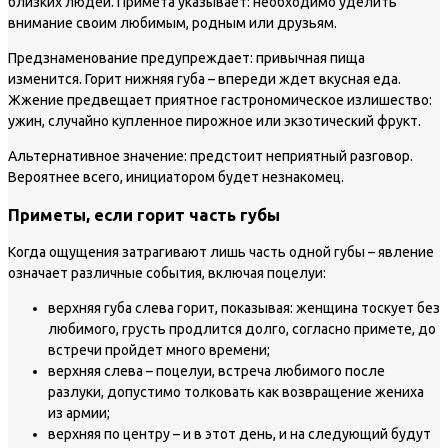
близких людей. Примета указывает: необходимо уделить
внимание своим любимым, родным или друзьям.
Предзнаменование предупреждает: привычная пища
изменится. Горит нижняя губа – впереди ждет вкусная еда.
Жжение предвещает приятное гастрономическое излишество:
ужин, случайно купленное пирожное или экзотический фрукт.
Альтернативное значение: предстоит неприятный разговор.
Вероятнее всего, инициатором будет незнакомец.
Приметы, если горит часть губы
Когда ощущения затрагивают лишь часть одной губы – явление
означает различные события, включая поцелуи:
верхняя губа слева горит, показывая: женщина тоскует без
любимого, грусть продлится долго, согласно примете, до
встречи пройдет много времени;
верхняя слева – поцелуи, встреча любимого после
разлуки, допустимо толковать как возвращение жениха
из армии;
верхняя по центру – и в этот день, и на следующий будут