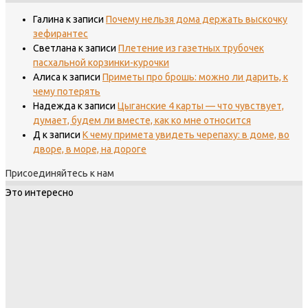
Галина
к записи
Почему нельзя дома держать выскочку
зефирантес
Светлана
к записи
Плетение из газетных трубочек
пасхальной корзинки-курочки
Алиса
к записи
Приметы про брошь: можно ли дарить, к
чему потерять
Надежда
к записи
Цыганские 4 карты — что чувствует,
думает, будем ли вместе, как ко мне относится
Д
к записи
К чему примета увидеть черепаху: в доме, во
дворе, в море, на дороге
Присоединяйтесь к нам
Это интересно