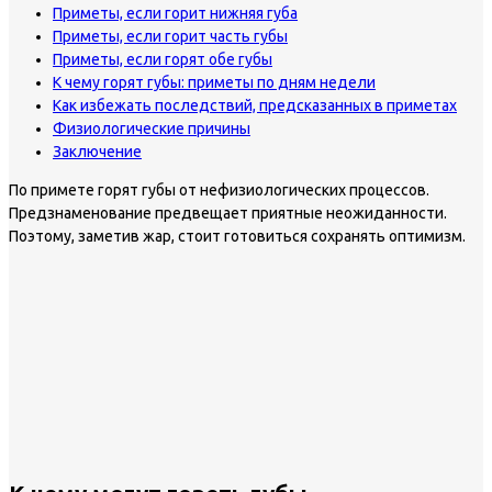
Приметы, если горит нижняя губа
Приметы, если горит часть губы
Приметы, если горят обе губы
К чему горят губы: приметы по дням недели
Как избежать последствий, предсказанных в приметах
Физиологические причины
Заключение
По примете горят губы от нефизиологических процессов.
Предзнаменование предвещает приятные неожиданности.
Поэтому, заметив жар, стоит готовиться сохранять оптимизм.