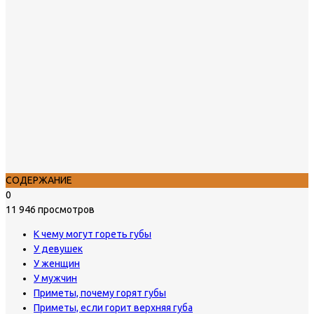
СОДЕРЖАНИЕ
0
11 946 просмотров
К чему могут гореть губы
У девушек
У женщин
У мужчин
Приметы, почему горят губы
Приметы, если горит верхняя губа