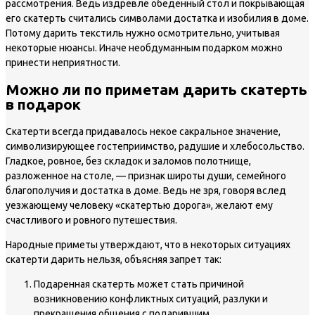
рассмотрения. Ведь издревле обеденный стол и покрывающая
его скатерть считались символами достатка и изобилия в доме.
Потому дарить текстиль нужно осмотрительно, учитывая
некоторые нюансы. Иначе необдуманным подарком можно
принести неприятности.
Можно ли по приметам дарить скатерть
в подарок
Скатерти всегда придавалось некое сакральное значение,
символизирующее гостеприимство, радушие и хлебосольство.
Гладкое, ровное, без складок и заломов полотнище,
разложенное на столе, — признак широты души, семейного
благополучия и достатка в доме. Ведь не зря, говоря вслед
уезжающему человеку «скатертью дорога», желают ему
счастливого и ровного путешествия.
Народные приметы утверждают, что в некоторых ситуациях
скатерти дарить нельзя, объясняя запрет так:
Подаренная скатерть может стать причиной
возникновению конфликтных ситуаций, разлуки и
прекращения общения с подарившим.