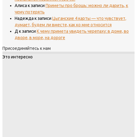
Алиса
к записи
Приметы про брошь: можно ли дарить, к
чему потерять
Надежда
к записи
Цыганские 4 карты — что чувствует,
думает, будем ли вместе, как ко мне относится
Д
к записи
К чему примета увидеть черепаху: в доме, во
дворе, в море, на дороге
Присоединяйтесь к нам
Это интересно