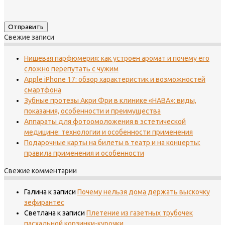
Свежие записи
Нишевая парфюмерия: как устроен аромат и почему его
сложно перепутать с чужим
Apple iPhone 17: обзор характеристик и возможностей
смартфона
Зубные протезы Акри Фри в клинике «НАВА»: виды,
показания, особенности и преимущества
Аппараты для фотоомоложения в эстетической
медицине: технологии и особенности применения
Подарочные карты на билеты в театр и на концерты:
правила применения и особенности
Свежие комментарии
Галина
к записи
Почему нельзя дома держать выскочку
зефирантес
Светлана
к записи
Плетение из газетных трубочек
пасхальной корзинки-курочки