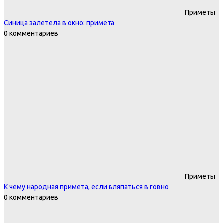
Приметы
Синица залетела в окно: примета
0 комментариев
Приметы
К чему народная примета, если вляпаться в говно
0 комментариев