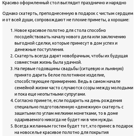
Красиво оформленный стол выглядит празднично и нарядно
Однако скатерть, преподнесенную в подарок с чистым сердцем
и от всей души, сопровождают не плохие приметы, а хорошие:
Новое красивое полотно для стола способно
посодействовать началу нового дела или заключению
выгодной сделки, которые принесут в дом успех и
денежные поступления.
Скатерть всегда дарят новобрачным, чтобы их будущая
совместная жизнь была удачной.
На первые годовщины свадьбы (ситцевую и льняную)
принято дарить белое полотняное изделие,
способствующее примирению. Ведь в самом начале
семейной жизни часто случаются ссоры между молодыми
и пока еще неопытными супругами.
Согласно примете, если подарить на день рождения
специально подготовленную «денежную» скатерть с
зашитыми по углам мелкими монетками, то в доме
одариваемого никогда не будет ни в чем нужды.
Всегда желанным гостем будет тот, кто принес в подарок
на новоселье красивое полотно для покрытия