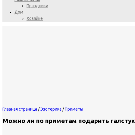
Праздники
Дом
Хозяйке
Главная страница
/
Эзотерика
/
Приметы
Можно ли по приметам подарить галсту