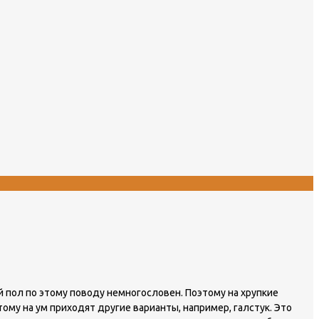
й пол по этому поводу немногословен. Поэтому на хрупкие
ому на ум приходят другие варианты, например, галстук. Это