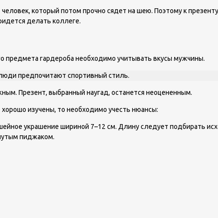
т человек, который потом прочно сядет на шею. Поэтому к презент
ридется делать коллеге.
ого предмета гардероба необходимо учитывать вкусы мужчины.
е люди предпочитают спортивный стиль.
ным. Презент, выбранный наугад, останется неоцененным.
о хорошо изучены, то необходимо учесть нюансы:
ейное украшение шириной 7–12 см. Длину следует подбирать исхо
гнутым пиджаком.