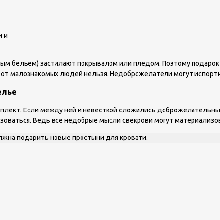
и и
вным бельем) застилают покрывалом или пледом. Поэтому подарок
р от малознакомых людей нельзя. Недоброжелатели могут испорти
елье
мплект. Если между ней и невесткой сложились доброжелательные
ьзоваться. Ведь все недобрые мысли свекрови могут материализо
лжна подарить новые простыни для кровати.