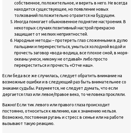
собственное, положительное, и верить в него. Не всегда
находится существующее, но появление новых
толкований положительно отразится на будущем.
Иногда помогает обыкновенное поднятие настроения. В
некоторых случаях позитивный настрой прекрасно
защищает от мелких неприятностей.
Народные методы – протереть глаз сложенными в дулю
пальцами и перекреститься, умыться холодной водой и
прочесть заговор «вода-водица, все плохое смой, в моря-
океаны унеси, никому не отдавай» либо просто
перекреститься и прочесть «Отче наш».
Если беда все же случилась, следует обратить внимание на
возможные ошибки и в следующий раз быть внимательнее со
знаками судьбы. Разумеется, не следует думать, что если
дергается глаз или левое/правое веко, то человека прокляли.
Важно!
Если тик левого или правого глаза происходит
постоянно, относиться к явлению, как к знамению нельзя.
Возможно, постоянная ругань и стресс в семье или на работе
вызывают такую реакцию.