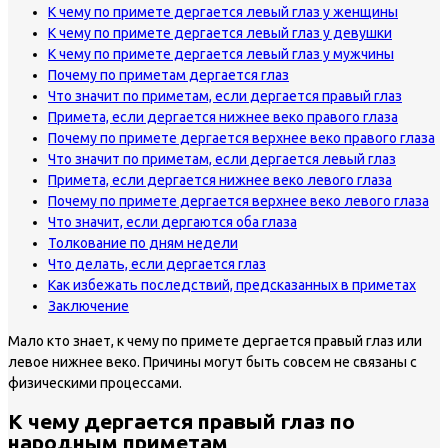
К чему по примете дергается левый глаз у женщины
К чему по примете дергается левый глаз у девушки
К чему по примете дергается левый глаз у мужчины
Почему по приметам дергается глаз
Что значит по приметам, если дергается правый глаз
Примета, если дергается нижнее веко правого глаза
Почему по примете дергается верхнее веко правого глаза
Что значит по приметам, если дергается левый глаз
Примета, если дергается нижнее веко левого глаза
Почему по примете дергается верхнее веко левого глаза
Что значит, если дергаются оба глаза
Толкование по дням недели
Что делать, если дергается глаз
Как избежать последствий, предсказанных в приметах
Заключение
Мало кто знает, к чему по примете дергается правый глаз или
левое нижнее веко. Причины могут быть совсем не связаны с
физическими процессами.
К чему дергается правый глаз по
народным приметам