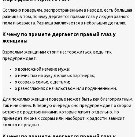
Согласно поверьям, распространенным в народе, есть большая
разница в том, почему дергается правый глаз у людей разного
пола и возраста. Разница заключается в небольших деталях.
К чему по примете дергается правый глаз у
женщины
Взрослым женщинам стоит насторожиться, ведь тик
предупреждает:
о возможной измене мужа;
о нечистых на руку деловых партнерах;
о ссорах в семье, с детьми;
о разногласиях с начальством или подчиненными.
Для пожилых женщин поверье может быть как благоприятным,
так и не очень. В первую очередь оно предупреждает о скорой
встрече с родственниками, которые живут отдельно. Но
приведет ли она к ссорам или, наоборот, к радости, зависит
только от родных.
К чему по примете дергается правый глаз у