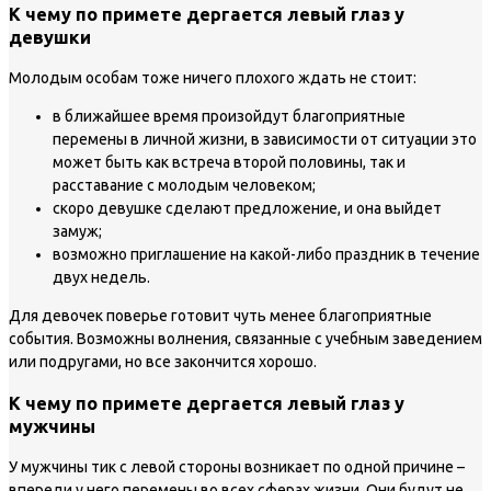
К чему по примете дергается левый глаз у
девушки
Молодым особам тоже ничего плохого ждать не стоит:
в ближайшее время произойдут благоприятные
перемены в личной жизни, в зависимости от ситуации это
может быть как встреча второй половины, так и
расставание с молодым человеком;
скоро девушке сделают предложение, и она выйдет
замуж;
возможно приглашение на какой-либо праздник в течение
двух недель.
Для девочек поверье готовит чуть менее благоприятные
события. Возможны волнения, связанные с учебным заведением
или подругами, но все закончится хорошо.
К чему по примете дергается левый глаз у
мужчины
У мужчины тик с левой стороны возникает по одной причине –
впереди у него перемены во всех сферах жизни. Они будут не