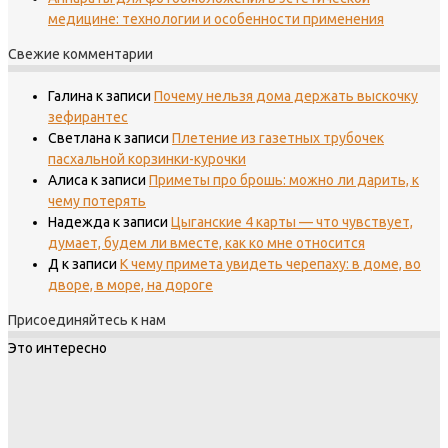
медицине: технологии и особенности применения
Свежие комментарии
Галина
к записи
Почему нельзя дома держать выскочку
зефирантес
Светлана
к записи
Плетение из газетных трубочек
пасхальной корзинки-курочки
Алиса
к записи
Приметы про брошь: можно ли дарить, к
чему потерять
Надежда
к записи
Цыганские 4 карты — что чувствует,
думает, будем ли вместе, как ко мне относится
Д
к записи
К чему примета увидеть черепаху: в доме, во
дворе, в море, на дороге
Присоединяйтесь к нам
Это интересно