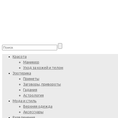
Красота
Маникюр
Уход за кожей и телом
Эзотерика
Приметы
Заговоры, привороты
Гадания
Астрология
Мода и стиль
Верхняя одежда
Аксессуары
Развлечения