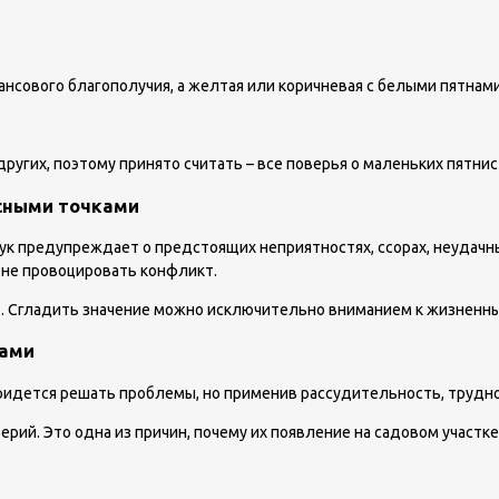
ансового благополучия, а желтая или коричневая с белыми пятнами
угих, поэтому принято считать – все поверья о маленьких пятни
асными точками
жук предупреждает о предстоящих неприятностях, ссорах, неудачны
 не провоцировать конфликт.
т. Сгладить значение можно исключительно вниманием к жизненны
ками
придется решать проблемы, но применив рассудительность, трудн
ерий. Это одна из причин, почему их появление на садовом участ