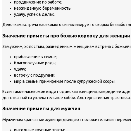
продвижение по работе;
неожиданную беременность;
удачу, успех в делах.
Девочкам встреча насекомого сигнализирует о скорых беззаботны
Значение приметы про божью коровку для женщин
Замужним, холостым, разведенным женщинам встреча с божьей 
прибавление в семье;
благополучные роды;
удачу;
встречу с подругами;
мир в семье, примирение после супружеской ссоры.
Если такое насекомое видит одинокая женщина, впереди ее ждет 
детства, найти увлекательное хобби. Альтернативная трактовка: 
Значение приметы для мужчин
Мужчинам крапчатые жуки предвещают положительные перемены 
выгодные крупные траты;