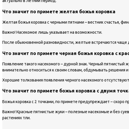
актуально в летний период.
Что значит по примете желтая божья коровка
Желтая божья коровка с черными пятнами – вестник счастья, фин
Важно!
Насекомое лишь указывает на возможности.
После обыкновенной разновидности, желтые встречаются чаще др
Что значит по примете черная божья коровка с кр
Появление такого насекомого – дурной знак. Черный пятнистый 
внимательно относиться к своим словам, обдумывать решения и
Хорошие толкования появления черного насекомого отсутствую
Что значит по примете божья коровка с двумя точ
Божья коровка с 2 точками, по примете предупреждает – скоро 
Важно!
Красные пятнистые жуки – полезные насекомые и без суев
растениях тли.