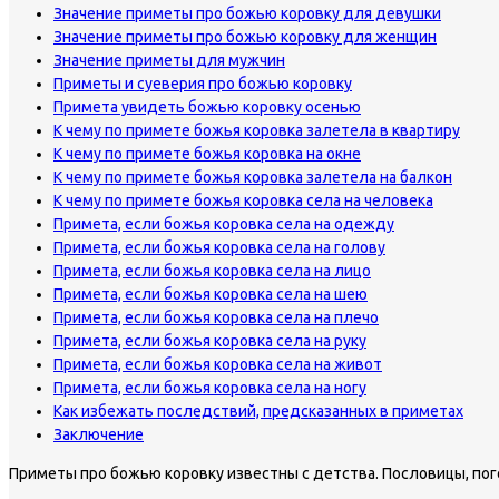
Значение приметы про божью коровку для девушки
Значение приметы про божью коровку для женщин
Значение приметы для мужчин
Приметы и суеверия про божью коровку
Примета увидеть божью коровку осенью
К чему по примете божья коровка залетела в квартиру
К чему по примете божья коровка на окне
К чему по примете божья коровка залетела на балкон
К чему по примете божья коровка села на человека
Примета, если божья коровка села на одежду
Примета, если божья коровка села на голову
Примета, если божья коровка села на лицо
Примета, если божья коровка села на шею
Примета, если божья коровка села на плечо
Примета, если божья коровка села на руку
Примета, если божья коровка села на живот
Примета, если божья коровка села на ногу
Как избежать последствий, предсказанных в приметах
Заключение
Приметы про божью коровку известны с детства. Пословицы, пого