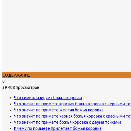
СОДЕРЖАНИЕ
0
39 408 просмотров
Что символизирует божья коровка
Что значит по примете красная божья коровка с черными т
Что значит по примете желтая божья коровка
Что значит по примете черная божья коровка с красными т
Что значит по примете божья коровка с двумя точками
К чему по примете прилетает божья коровка