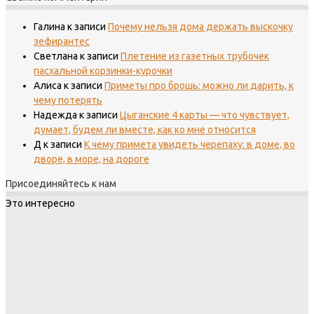
Галина
к записи
Почему нельзя дома держать выскочку
зефирантес
Светлана
к записи
Плетение из газетных трубочек
пасхальной корзинки-курочки
Алиса
к записи
Приметы про брошь: можно ли дарить, к
чему потерять
Надежда
к записи
Цыганские 4 карты — что чувствует,
думает, будем ли вместе, как ко мне относится
Д
к записи
К чему примета увидеть черепаху: в доме, во
дворе, в море, на дороге
Присоединяйтесь к нам
Это интересно