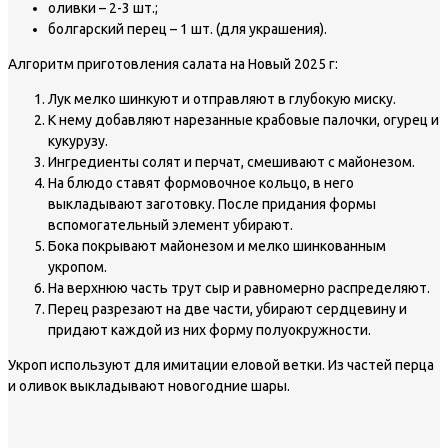
оливки – 2-3 шт.;
болгарский перец – 1 шт. (для украшения).
Алгоритм приготовления салата на Новый 2025 г:
Лук мелко шинкуют и отправляют в глубокую миску.
К нему добавляют нарезанные крабовые палочки, огурец и
кукурузу.
Ингредиенты солят и перчат, смешивают с майонезом.
На блюдо ставят формовочное кольцо, в него
выкладывают заготовку. После придания формы
вспомогательный элемент убирают.
Бока покрывают майонезом и мелко шинкованным
укропом.
На верхнюю часть трут сыр и равномерно распределяют.
Перец разрезают на две части, убирают сердцевину и
придают каждой из них форму полуокружности.
Укроп используют для имитации еловой ветки. Из частей перца
и оливок выкладывают новогодние шары.