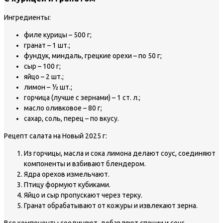
Ингредиенты:
филе курицы – 500 г;
гранат – 1 шт.;
фундук, миндаль, грецкие орехи – по 50 г;
сыр – 100 г;
яйцо – 2 шт.;
лимон – ½ шт.;
горчица (лучше с зернами) – 1 ст. л.;
масло оливковое – 80 г;
сахар, соль, перец – по вкусу.
Рецепт салата на Новый 2025 г:
Из горчицы, масла и сока лимона делают соус, соединяют
компоненты и взбивают блендером.
Ядра орехов измельчают.
Птицу формуют кубиками.
Яйцо и сыр пропускают через терку.
Гранат обрабатывают от кожуры и извлекают зерна.
Все компоненты соединяют, добавляют специи и соус.