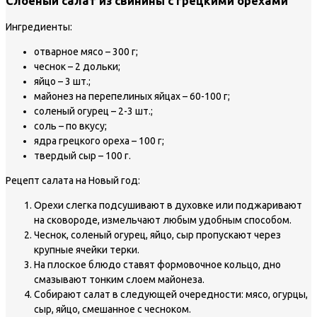
Слоеный салат из свинины с грецкими орехами
Ингредиенты:
отварное мясо – 300 г;
чеснок – 2 дольки;
яйцо – 3 шт.;
майонез на перепелиных яйцах – 60-100 г;
соленый огурец – 2-3 шт.;
соль – по вкусу;
ядра грецкого ореха – 100 г;
твердый сыр – 100 г.
Рецепт салата на Новый год:
Орехи слегка подсушивают в духовке или поджаривают
на сковороде, измельчают любым удобным способом.
Чеснок, соленый огурец, яйцо, сыр пропускают через
крупные ячейки терки.
На плоское блюдо ставят формовочное кольцо, дно
смазывают тонким слоем майонеза.
Собирают салат в следующей очередности: мясо, огурцы,
сыр, яйцо, смешанное с чесноком.