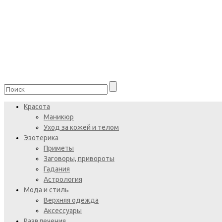
Красота
Маникюр
Уход за кожей и телом
Эзотерика
Приметы
Заговоры, привороты
Гадания
Астрология
Мода и стиль
Верхняя одежда
Аксессуары
Развлечения