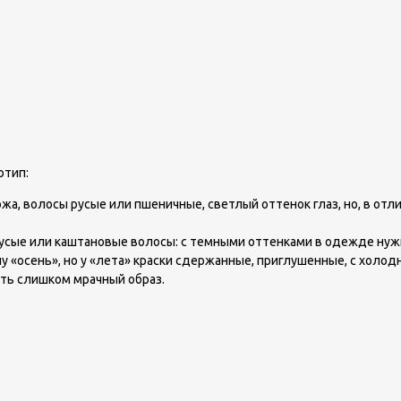
отип:
жа, волосы русые или пшеничные, светлый оттенок глаз, но, в отл
русые или каштановые волосы: с темными оттенками в одежде нуж
пу «осень», но у «лета» краски сдержанные, приглушенные, с хол
ить слишком мрачный образ.