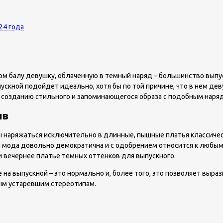
24 года
м балу девушку, облаченную в темный наряд – большинство выпу
пускной подойдет идеально, хотя бы по той причине, что в нем де
 созданию стильного и запоминающегося образа с подобным нарядо
ив
 наряжаться исключительно в длинные, пышные платья классическ
 мода довольно демократична и с одобрением относится к любым 
 вечернее платье темных оттенков для выпускного.
на выпускной – это нормально и, более того, это позволяет выра
ым устаревшим стереотипам.