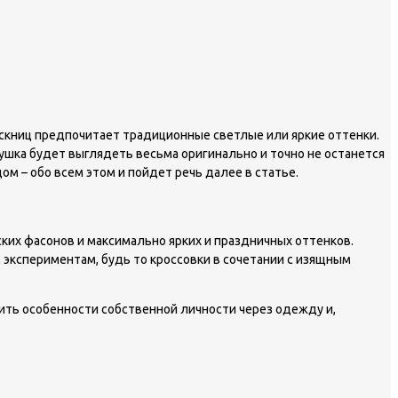
скниц предпочитает традиционные светлые или яркие оттенки.
вушка будет выглядеть весьма оригинально и точно не останется
м – обо всем этом и пойдет речь далее в статье.
их фасонов и максимально ярких и праздничных оттенков.
экспериментам, будь то кроссовки в сочетании с изящным
зить особенности собственной личности через одежду и,