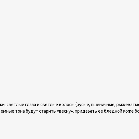
и, светлые глаза и светлые волосы (русые, пшеничные, рыжеваты
темные тона будут старить «весну», придавать ее бледной коже б