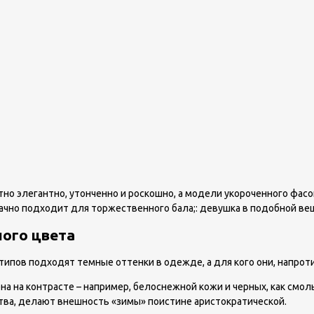
но элегантно, утонченно и роскошно, а модели укороченного фас
ачно подходит для торжественного бала;: девушка в подобной ве
ного цвета
ипов подходят темные оттенки в одежде, а для кого они, напроти
а на контрасте – например, белоснежной кожи и черных, как смол
тва, делают внешность «зимы» поистине аристократической.