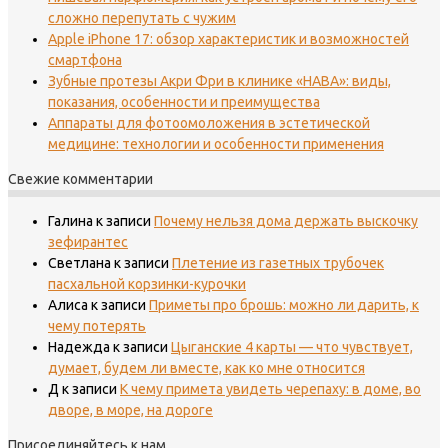
сложно перепутать с чужим
Apple iPhone 17: обзор характеристик и возможностей
смартфона
Зубные протезы Акри Фри в клинике «НАВА»: виды,
показания, особенности и преимущества
Аппараты для фотоомоложения в эстетической
медицине: технологии и особенности применения
Свежие комментарии
Галина
к записи
Почему нельзя дома держать выскочку
зефирантес
Светлана
к записи
Плетение из газетных трубочек
пасхальной корзинки-курочки
Алиса
к записи
Приметы про брошь: можно ли дарить, к
чему потерять
Надежда
к записи
Цыганские 4 карты — что чувствует,
думает, будем ли вместе, как ко мне относится
Д
к записи
К чему примета увидеть черепаху: в доме, во
дворе, в море, на дороге
Присоединяйтесь к нам