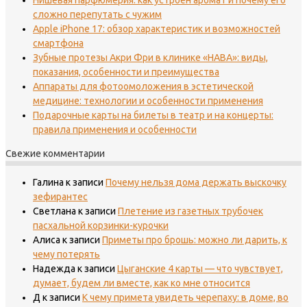
Нишевая парфюмерия: как устроен аромат и почему его
сложно перепутать с чужим
Apple iPhone 17: обзор характеристик и возможностей
смартфона
Зубные протезы Акри Фри в клинике «НАВА»: виды,
показания, особенности и преимущества
Аппараты для фотоомоложения в эстетической
медицине: технологии и особенности применения
Подарочные карты на билеты в театр и на концерты:
правила применения и особенности
Свежие комментарии
Галина
к записи
Почему нельзя дома держать выскочку
зефирантес
Светлана
к записи
Плетение из газетных трубочек
пасхальной корзинки-курочки
Алиса
к записи
Приметы про брошь: можно ли дарить, к
чему потерять
Надежда
к записи
Цыганские 4 карты — что чувствует,
думает, будем ли вместе, как ко мне относится
Д
к записи
К чему примета увидеть черепаху: в доме, во