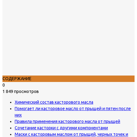
СОДЕРЖАНИЕ
0
1 849 просмотров
Химический состав касторового масла
Помогает ли касторовое масло от прыщей и пятен после
них
Правила применения касторового масла от прыщей
Сочетание касторки с другими компонентами
Маски с касторовым маслом от прыщей, черных точек и