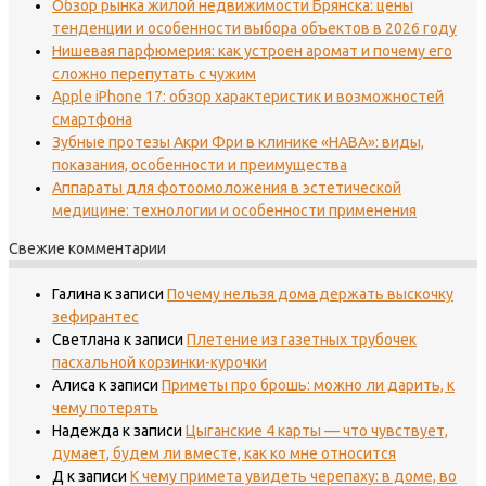
Обзор рынка жилой недвижимости Брянска: цены
тенденции и особенности выбора объектов в 2026 году
Нишевая парфюмерия: как устроен аромат и почему его
сложно перепутать с чужим
Apple iPhone 17: обзор характеристик и возможностей
смартфона
Зубные протезы Акри Фри в клинике «НАВА»: виды,
показания, особенности и преимущества
Аппараты для фотоомоложения в эстетической
медицине: технологии и особенности применения
Свежие комментарии
Галина
к записи
Почему нельзя дома держать выскочку
зефирантес
Светлана
к записи
Плетение из газетных трубочек
пасхальной корзинки-курочки
Алиса
к записи
Приметы про брошь: можно ли дарить, к
чему потерять
Надежда
к записи
Цыганские 4 карты — что чувствует,
думает, будем ли вместе, как ко мне относится
Д
к записи
К чему примета увидеть черепаху: в доме, во