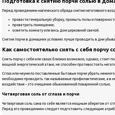
Подготовка к снятию порчи солью в дом
Перед проведением магического обряда снятия негативного во
провести генеральную уборку, промыть полы и поверхнос
проветрить помещение;
освятить комнату или весь дом церковной свечой.
Снятие порчи в домашних условиях лучше проводить в дни убываю
Как самостоятельно снять с себя порчу 
Снять порчу с себя или своих близких возможно, однако, стоит 
мощной энергетической атаке, не способен противостоять негати
Сглаз или неумело поставленные бытовые порчи убрать немного л
необходимо проводить так называемые профилактические, а в нек
воздействия – это очищение обыкновенной поваренной солью.
Четверговая соль от сглаза и порчи
Четверговая соль сама по себе является мощным оберегом от сг
Перед его проведением следует подготовить следующие атриб