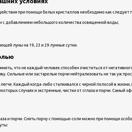
ашних условиях
здействия при помощи белых кристаллов необходимо как следует
ти с добавлением небольшого количества освященной воды;
щей луны на 19, 23 и 29 лунные сутки.
солью
помнить, что не каждый человек способен очиститься от негативно
ву. Сильные или застарелые порчи нейтрализовать не так уж прос
егче. Каждый когда-либо сталкивался с черной полосой в жизни, к
оторых случаях и экстренные, чистки от сглаза и порчи. Самый э
лаза и порчи. Снять порчу с помощью соли можно при помощи особ
уты: