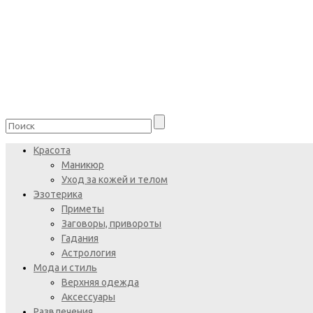
Красота
Маникюр
Уход за кожей и телом
Эзотерика
Приметы
Заговоры, привороты
Гадания
Астрология
Мода и стиль
Верхняя одежда
Аксессуары
Развлечения