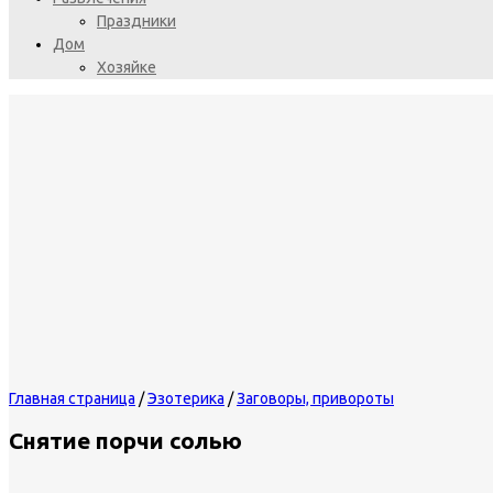
Праздники
Дом
Хозяйке
Главная страница
/
Эзотерика
/
Заговоры, привороты
Снятие порчи солью