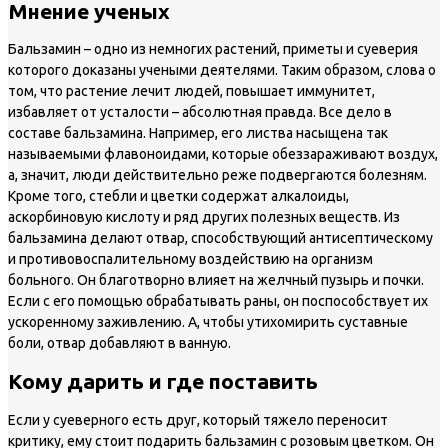
Мнение ученых
Бальзамин – одно из немногих растений, приметы и суеверия
которого доказаны учеными деятелями. Таким образом, слова о
том, что растение лечит людей, повышает иммунитет,
избавляет от усталости – абсолютная правда. Все дело в
составе бальзамина. Например, его листва насыщена так
называемыми флавоноидами, которые обеззараживают воздух,
а, значит, люди действительно реже подвергаются болезням.
Кроме того, стебли и цветки содержат алкалоиды,
аскорбиновую кислоту и ряд других полезных веществ. Из
бальзамина делают отвар, способствующий антисептическому
и противовоспалительному воздействию на организм
больного. Он благотворно влияет на желчный пузырь и почки.
Если с его помощью обрабатывать раны, он поспособствует их
ускоренному заживлению. А, чтобы утихомирить суставные
боли, отвар добавляют в ванную.
Кому дарить и где поставить
Если у суеверного есть друг, который тяжело переносит
критику, ему стоит подарить бальзамин с розовым цветком. Он