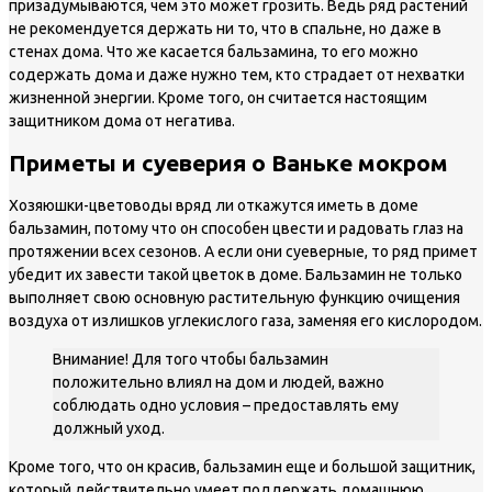
призадумываются, чем это может грозить. Ведь ряд растений
не рекомендуется держать ни то, что в спальне, но даже в
стенах дома. Что же касается бальзамина, то его можно
содержать дома и даже нужно тем, кто страдает от нехватки
жизненной энергии. Кроме того, он считается настоящим
защитником дома от негатива.
Приметы и суеверия о Ваньке мокром
Хозяюшки-цветоводы вряд ли откажутся иметь в доме
бальзамин, потому что он способен цвести и радовать глаз на
протяжении всех сезонов. А если они суеверные, то ряд примет
убедит их завести такой цветок в доме. Бальзамин не только
выполняет свою основную растительную функцию очищения
воздуха от излишков углекислого газа, заменяя его кислородом.
Внимание! Для того чтобы бальзамин
положительно влиял на дом и людей, важно
соблюдать одно условия – предоставлять ему
должный уход.
Кроме того, что он красив, бальзамин еще и большой защитник,
который действительно умеет поддержать домашнюю