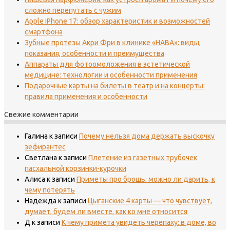
сложно перепутать с чужим
Apple iPhone 17: обзор характеристик и возможностей
смартфона
Зубные протезы Акри Фри в клинике «НАВА»: виды,
показания, особенности и преимущества
Аппараты для фотоомоложения в эстетической
медицине: технологии и особенности применения
Подарочные карты на билеты в театр и на концерты:
правила применения и особенности
Свежие комментарии
Галина
к записи
Почему нельзя дома держать выскочку
зефирантес
Светлана
к записи
Плетение из газетных трубочек
пасхальной корзинки-курочки
Алиса
к записи
Приметы про брошь: можно ли дарить, к
чему потерять
Надежда
к записи
Цыганские 4 карты — что чувствует,
думает, будем ли вместе, как ко мне относится
Д
к записи
К чему примета увидеть черепаху: в доме, во