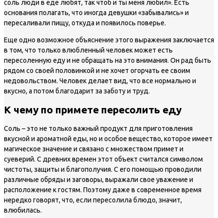
соль люди в еде любят, так чтоб и ты меня любил». Есть
основания полагать, что иногда девушки «забывались» и
пересаливали пищу, откуда и появилось поверье.
Еще одно возможное объяснение этого выражения заключается
в том, что только влюбленный человек может есть
пересоленную еду и не обращать на это внимания. Он рад быть
рядом со своей половинкой и не хочет огорчать ее своим
недовольством. Человек делает вид, что все нормально и
вкусно, а потом благодарит за заботу и труд.
К чему по примете пересолить еду
Соль – это не только важный продукт для приготовления
вкусной и ароматной еды, но и особое вещество, которое имеет
магическое значение и связано с множеством примет и
суеверий. С древних времен этот объект считался символом
чистоты, защиты и благополучия. С его помощью проводили
различные обряды и заговоры, выражали свое уважение и
расположение к гостям. Поэтому даже в современное время
нередко говорят, что, если пересолила блюдо, значит,
влюбилась.