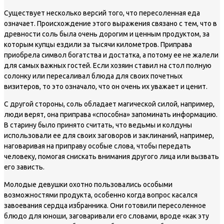
Существует несколько версий того, что пересоленная еда
означает. Происхождение этого выражения связано с тем, что в
древности соль была очень дорогим и ценным продуктом, за
которым купцы ездили за тысячи километров. Приправа
приобрела символ богатства и достатка, а потому ее не жалели
для самых важных гостей. Если хозяин ставил на стол полную
солонку или пересаливал блюда для своих почетных
визитеров, то это означало, что он очень их уважает и ценит.
С другой стороны, соль обладает магической силой, например,
люди верят, она приправа «способна» запоминать информацию.
В старину было принято считать, что ведьмы и колдуны
использовали ее для своих заговоров и заклинаний, например,
наговаривая на приправу особые слова, чтобы передать
человеку, помогая снискать внимания другого лица или вызвать
его зависть.
Молодые девушки охотно пользовались особыми
возможностями продукта, особенно когда вопрос касался
завоевания сердца избранника. Они готовили пересоленное
блюдо для юноши, заговаривали его словами, вроде «как эту