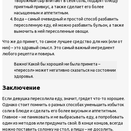
творожный сыр впитают в себя соль, подарят блюду
приятный привкус, а также сделает его более
насыщенным и аппетитным.
Вода – самый очевидный и простой способ разбавить
пересоленную еду, ей можно разбавить бульон, а также
вымочить в ней пересоленные овощи.
Что же до примет, то самое лучшее средство для них (или от
них) – это здравый смысл. Это самый важный ингредиент
любого рецепта и поверья.
Важно! Какой бы хорошей ни была примета –
«пересол» может негативно сказаться на состоянии
здоровья.
Заключение
Если девушка пересолила еду, значит, грядет что-то хорошее.
Однако стоит помнить о разных способах уменьшить избыток
соли в блюде и сделать его более вкусным и аппетитным.
Главное – не паниковать и не выбрасывать еду, а попробовать
один из методов или придумать свой. В конце концов, всегда
можно поставить солонку на стол, а пищу – не досолить.