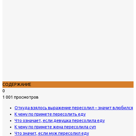
СОДЕРЖАНИЕ
0
1 001 просмотров
Откуда взялось выражение пересолил – значит влюбился
К чему по примете пересолить еду
Что означает, если девушка пересолила еду
К чему по примете жена пересолила суп
Что значит, если муж пересолил еду