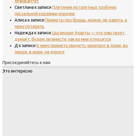
зефирантес
Светлана
к записи
Плетение из газетных трубочек
пасхальной корзинки-курочки
Алиса
к записи
Приметы про брошь: можно ли дарить, к
чему потерять
Надежда
к записи
Цыганские 4 карты — что чувствует,
думает, будем ли вместе, как ко мне относится
Д
к записи
К чему примета увидеть черепаху: в доме, во
дворе, в море, на дороге
Присоединяйтесь к нам
Это интересно