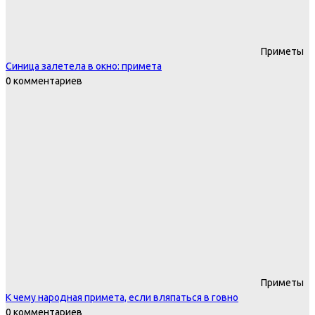
Приметы
Синица залетела в окно: примета
0 комментариев
Приметы
К чему народная примета, если вляпаться в говно
0 комментариев