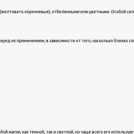
а (желтовато-коричневые), отбеленными или цветными. Особой си
еред их применением, в зависимости от того, насколько близко с
й магии, как темной, так и светлой, но чаще всего его использу