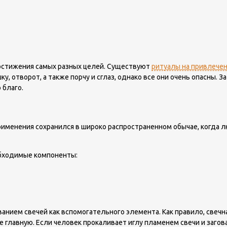
достижения самых разных целей. Существуют
ритуалы на привлече
у, отворот, а также порчу и сглаз, однако все они очень опасны.
 благо.
применения сохранился в широко распространенном обычае, когда 
еобходимые компоненты:
ванием свечей как вспомогательного элемента. Как правило, свеч
главную. Если человек прокаливает иглу пламенем свечи и заговар