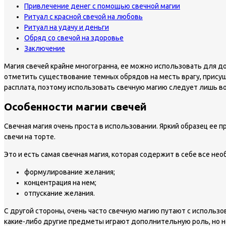
Привлечение денег с помощью свечной магии
Ритуал с красной свечой на любовь
Ритуал на удачу и деньги
Обряд со свечой на здоровье
Заключение
Магия свечей крайне многогранна, ее можно использовать для 
отметить существование темных обрядов на месть врагу, присушк
расплата, поэтому использовать свечную магию следует лишь во
Особенности магии свечей
Свечная магия очень проста в использовании. Яркий образец ее 
свечи на торте.
Это и есть самая свечная магия, которая содержит в себе все н
формулирование желания;
концентрация на нем;
отпускание желания.
С другой стороны, очень часто свечную магию путают с использо
какие-либо другие предметы играют дополнительную роль, но не 