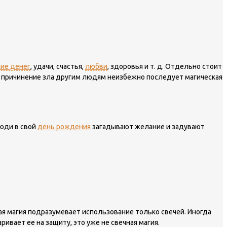
ние денег
, удачи, счастья,
любви
, здоровья и т. д. Отдельно стоит
 За причинение зла другим людям неизбежно последует магическая
люди в свой
день рождения
загадывают желание и задувают
ная магия подразумевает использование только свечей. Иногда
ивает ее на защиту, это уже не свечная магия.