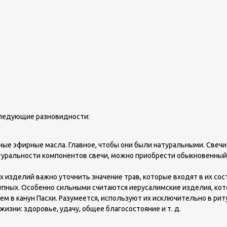
 следующие разновидности:
ные эфирные масла. Главное, чтобы они были натуральными. Свеч
атуральности компонентов свечи, можно приобрести обыкновенны
 изделий важно уточнить значение трав, которые входят в их сос
упных. Особенно сильными считаются иерусалимские изделия, кото
м в канун Пасхи. Разумеется, используют их исключительно в риту
изни: здоровье, удачу, общее благосостояние и т. д.