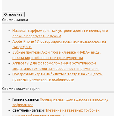
Свежие записи
Нишевая парфюмерия: как устроен аромат и почему его
сложно перепутать с чужим
Apple iPhone 17: обзор характеристик и возможностей
смартфона
Зубные протезы Акри Фри в клинике «НАВА»: виды,
показания, особенности и преимущества
Аппараты для фотоомоложения в эстетической
медицине: технологии и особенности применения
Подарочные карты на билеты в театр и на концерты:
правила применения и особенности
Свежие комментарии
Галина
к записи
Почему нельзя дома держать выскочку
зефирантес
Светлана
к записи
Плетение из газетных трубочек
пасхальной корзинки-курочки