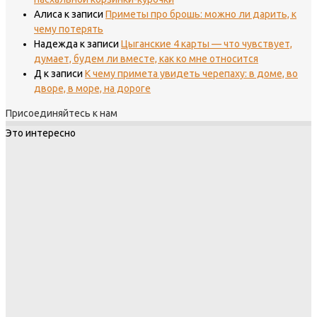
Алиса
к записи
Приметы про брошь: можно ли дарить, к
чему потерять
Надежда
к записи
Цыганские 4 карты — что чувствует,
думает, будем ли вместе, как ко мне относится
Д
к записи
К чему примета увидеть черепаху: в доме, во
дворе, в море, на дороге
Присоединяйтесь к нам
Это интересно