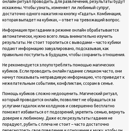
онлайн ритуал проводить для развлечения, результаты будут
искажены. Чтобы узнать, изменяет ли любимый супруг,
достаточно одного нажатия на кнопку «Гадать». Комбинация,
которая выпадет на кубиках, – ответ на тревожащий вопрос.
Информация при гадании в режиме онлайн обрабатывается
автоматически, нужно всего лишь внимательно изучить
результаты. Не стоит торопиться с выводами – часто кубики
подают информацию завуалировано, подсказывая, как
правильно поступить в будущем, чтобы сохранить отношения.
Не рекомендуется злоупотреблять помощью магических
кубиков. Если проводить онлайн гадание слишком часто, они
начнут показывать неправдивую информацию, что приведет к
нежелательным событиям, конфликтам, ссорам в семье.
Помощь кубиков сложно недооценить. Магический ритуал,
который проводится онлайн, позволяет не обращаться за
услугами гадалок или колдунов и совершенно бесплатно
поможет избавиться от подозрений, укрепить семью, вернуть
доверие к любимому. Даже если результаты гадания не
порадуют, рубить с плеча не стоит – часто достаточно
пересмотреть свое поведение и отношение к мужу, чтобы он