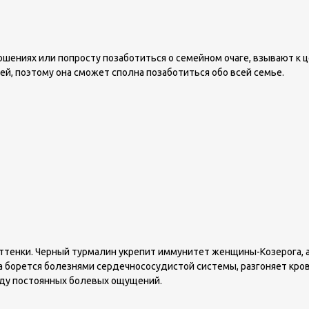
ниях или попросту позаботиться о семейном очаге, взывают к ц
й, поэтому она сможет сполна позаботиться обо всей семье.
тенки. Черный турмалин укрепит иммунитет женщины-Козерога, а е
 борется болезнями сердечнососудистой системы, разгоняет кровь
виду постоянных болевых ощущений.