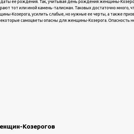
аты ее рождения. Так, учитывая день рождения женщины-Козерога,
ают тот или иной камень-талисман. Таковых достаточно много, ч
ины-Козерога, усилить слабые, но нужные ее черты, а также приз
некоторые самоцветы опасны для женщины-Козерога. Опасность не
женщин-Козерогов