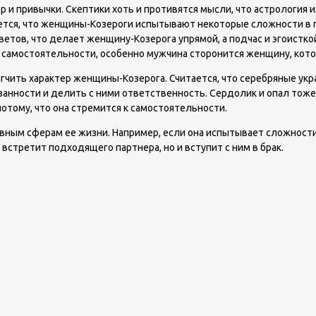
р и привычки. Скептики хоть и противятся мысли, что астрология 
тся, что женщины-Козероги испытывают некоторые сложности в п
ветов, что делает женщину-Козерога упрямой, а подчас и эгоистко
самостоятельности, особенно мужчина сторонится женщину, котор
ить характер женщины-Козерога. Считается, что серебряные укра
занности и делить с ними ответственность. Сердолик и опал тож
тому, что она стремится к самостоятельности.
ным сферам ее жизни. Например, если она испытывает сложности 
встретит подходящего партнера, но и вступит с ним в брак.