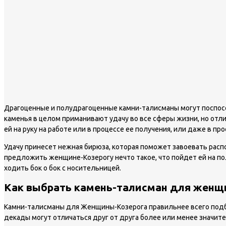
Драгоценные и полудрагоценные камни-талисманы могут поспосо
каменья в целом приманивают удачу во все сферы жизни, но отли
ей на руку на работе или в процессе ее получения, или даже в пр
Удачу принесет нежная бирюза, которая поможет завоевать рас
предложить женщине-Козерогу нечто такое, что пойдет ей на пол
ходить бок о бок с носительницей.
Как выбрать камень-талисман для женщ
Камни-талисманы для Женщины-Козерога правильнее всего подбир
декады могут отличаться друг от друга более или менее значите