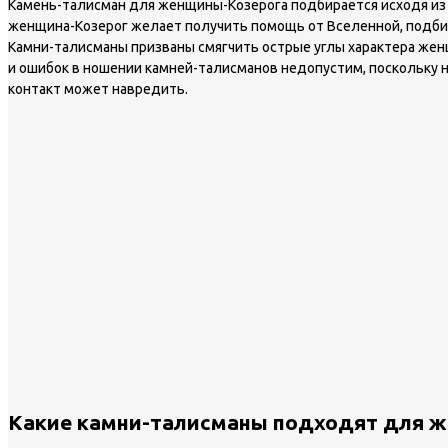
Камень-талисман для женщины-Козерога подбирается исходя из д
женщина-Козерог желает получить помощь от Вселенной, подбир
Камни-талисманы призваны смягчить острые углы характера женщ
и ошибок в ношении камней-талисманов недопустим, поскольку 
контакт может навредить.
Какие камни-талисманы подходят для 