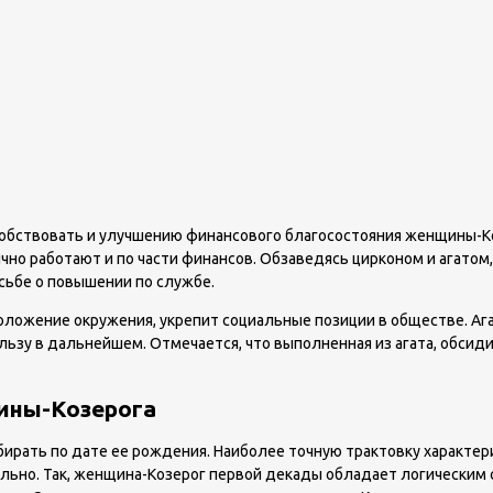
бствовать и улучшению финансового благосостояния женщины-Коз
чно работают и по части финансов. Обзаведясь цирконом и агатом
осьбе о повышении по службе.
положение окружения, укрепит социальные позиции в обществе. А
ьзу в дальнейшем. Отмечается, что выполненная из агата, обсиди
ины-Козерога
ать по дате ее рождения. Наиболее точную трактовку характерис
льно. Так, женщина-Козерог первой декады обладает логическим с