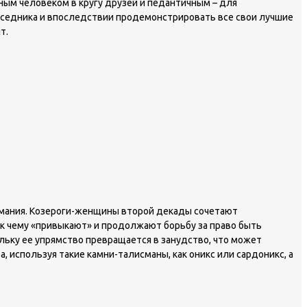
ым человеком в кругу друзей и педантичным – для
седника и впоследствии продемонстрировать все свои лучшие
т.
нимания. Козероги-женщины второй декады сочетают
 к чему «привыкают» и продолжают борьбу за право быть
льку ее упрямство превращается в занудство, что может
 используя такие камни-талисманы, как оникс или сардоникс, а