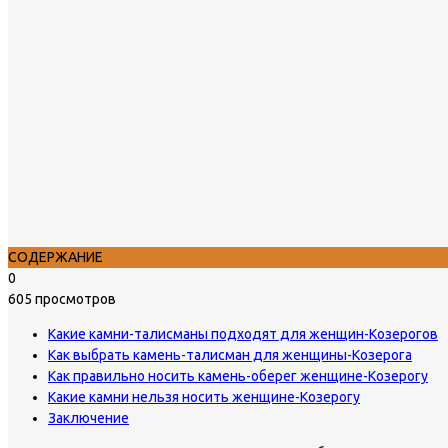
СОДЕРЖАНИЕ
0
605 просмотров
Какие камни-талисманы подходят для женщин-Козерогов
Как выбрать камень-талисман для женщины-Козерога
Как правильно носить камень-оберег женщине-Козерогу
Какие камни нельзя носить женщине-Козерогу
Заключение