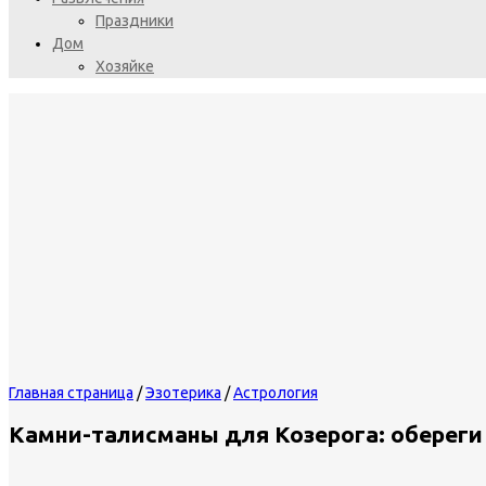
Праздники
Дом
Хозяйке
Главная страница
/
Эзотерика
/
Астрология
Камни-талисманы для Козерога: оберег