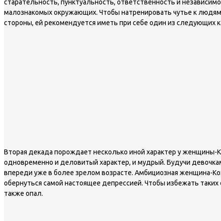
старательность, пунктуальность, ответственность и независим
малознакомых окружающих. Чтобы натренировать чутье к людям
стороны, ей рекомендуется иметь при себе один из следующих ка
Вторая декада порождает несколько иной характер у женщины-Ко
одновременно и деловитый характер, и мудрый. Будучи девочкам
впереди уже в более зрелом возрасте. Амбициозная женщина-Коз
обернуться самой настоящее депрессией. Чтобы избежать таких о
также опал.