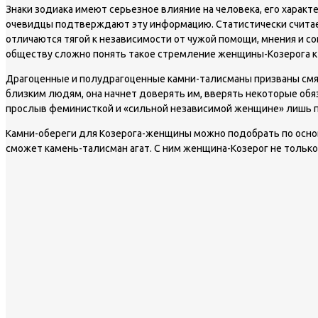
Знаки зодиака имеют серьезное влияние на человека, его характе
очевидцы подтверждают эту информацию. Статистически считае
отличаются тягой к независимости от чужой помощи, мнения и со
обществу сложно понять такое стремление женщины-Козерога к 
Драгоценные и полудрагоценные камни-талисманы призваны смягч
близким людям, она начнет доверять им, вверять некоторые обя
прослыв феминисткой и «сильной независимой женщине» лишь по
Камни-обереги для Козерога-женщины можно подобрать по основ
сможет камень-талисман агат. С ним женщина-Козерог не только 