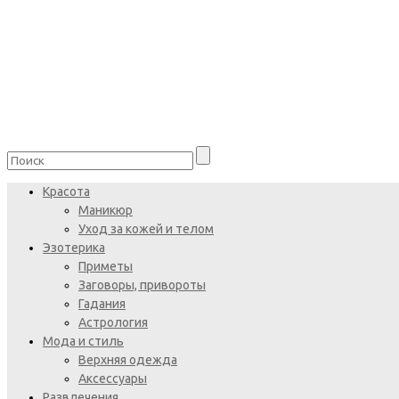
Красота
Маникюр
Уход за кожей и телом
Эзотерика
Приметы
Заговоры, привороты
Гадания
Астрология
Мода и стиль
Верхняя одежда
Аксессуары
Развлечения