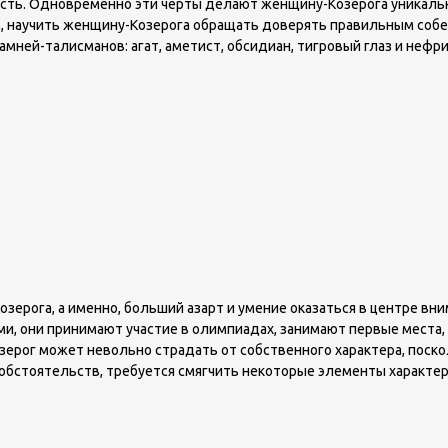
ость. Одновременно эти черты делают женщину-Козерога уникальн
, научить женщину-Козерога обращать доверять правильным собе
мней-талисманов: агат, аметист, обсидиан, тигровый глаз и нефри
зерога, а именно, больший азарт и умение оказаться в центре в
и, они принимают участие в олимпиадах, занимают первые места,
ерог может невольно страдать от собственного характера, поско
бстоятельств, требуется смягчить некоторые элементы характера,