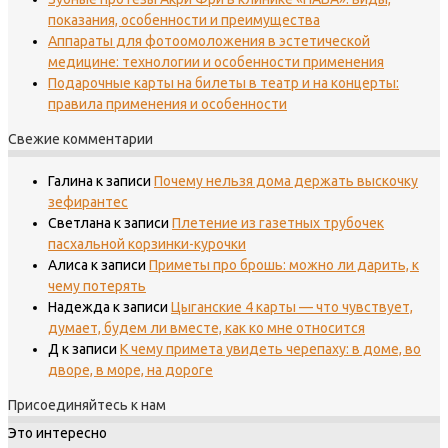
показания, особенности и преимущества
Аппараты для фотоомоложения в эстетической
медицине: технологии и особенности применения
Подарочные карты на билеты в театр и на концерты:
правила применения и особенности
Свежие комментарии
Галина
к записи
Почему нельзя дома держать выскочку
зефирантес
Светлана
к записи
Плетение из газетных трубочек
пасхальной корзинки-курочки
Алиса
к записи
Приметы про брошь: можно ли дарить, к
чему потерять
Надежда
к записи
Цыганские 4 карты — что чувствует,
думает, будем ли вместе, как ко мне относится
Д
к записи
К чему примета увидеть черепаху: в доме, во
дворе, в море, на дороге
Присоединяйтесь к нам
Это интересно