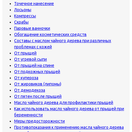
Точечное нанесение
Лосьоны
Компрессы
Скрабы
Паровые ванночки
Обогащение косметических средств
Составы с маслом чайного дерева при различных
проблемах с кожей
От прыщей
От угревой сыпи
От прыщей на спине
От подкожных прыщей
От купероза
От жировиков (липомы)
От демодекоза
От пятен после прыщей
Масло чайного дерева для профилактики прыщей
Как использовать масло чайного дерева от прыщей при
беременности
Меры предосторожности
Противопоказания к применению масла чайного дерева