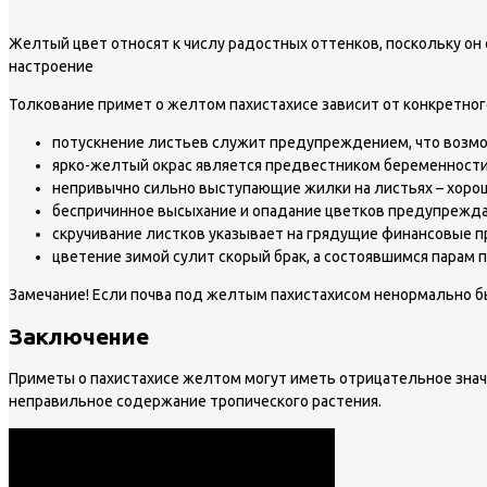
Желтый цвет относят к числу радостных оттенков, поскольку он
настроение
Толкование примет о желтом пахистахисе зависит от конкретного
потускнение листьев служит предупреждением, что возмож
ярко-желтый окрас является предвестником беременности,
непривычно сильно выступающие жилки на листьях – хорош
беспричинное высыхание и опадание цветков предупреждает
скручивание листков указывает на грядущие финансовые 
цветение зимой сулит скорый брак, а состоявшимся парам 
Замечание!
Если почва под желтым пахистахисом ненормально бы
Заключение
Приметы о пахистахисе желтом могут иметь отрицательное значе
неправильное содержание тропического растения.