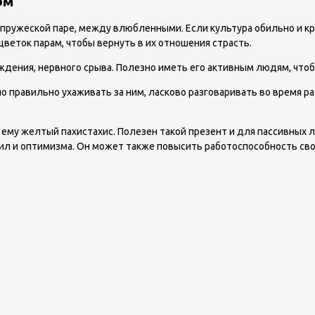
ом
упружеской паре, между влюбленными. Если культура обильно и к
цветок парам, чтобы вернуть в их отношения страсть.
ждения, нервного срыва. Полезно иметь его активным людям, чтоб
 правильно ухаживать за ним, ласково разговаривать во время р
 ему желтый пахистахис. Полезен такой презент и для пассивных л
сил и оптимизма. Он может также повысить работоспособность сво