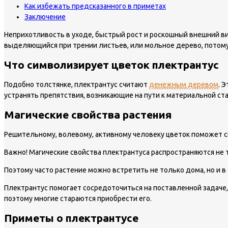
Как избежать предсказанного в приметах
Заключение
Неприхотливость в уходе, быстрый рост и роскошный внешний в
выделяющийся при трении листьев, или мольное дерево, потому
Что символизирует цветок плектрантус
Подобно толстянке, плектрантус считают
денежным деревом
. 
устранять препятствия, возникающие на пути к материальной ст
Магические свойства растения
Решительному, волевому, активному человеку цветок поможет с
Важно!
Магические свойства плектрантуса распространяются не то
Поэтому часто растение можно встретить не только дома, но и в
Плектрантус помогает сосредоточиться на поставленной задаче,
поэтому многие стараются приобрести его.
Приметы о плектрантусе