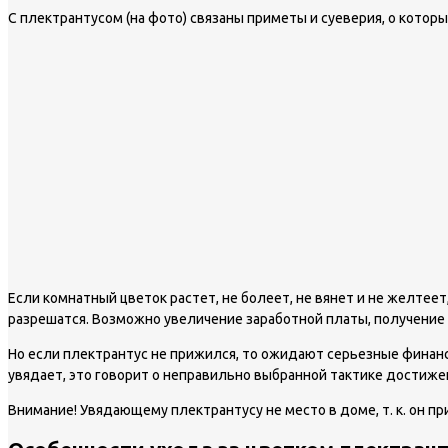
С плектрантусом (на фото) связаны приметы и суеверия, о которы
Если комнатный цветок растет, не болеет, не вянет и не желте
разрешатся. Возможно увеличение заработной платы, получение
Но если плектрантус не прижился, то ожидают серьезные финансо
увядает, это говорит о неправильно выбранной тактике достиж
Внимание!
Увядающему плектрантусу не место в доме, т. к. он пр