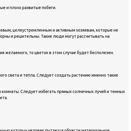
е и плохо развитые побеги.
левым, целеустремленным и активным хозяевам, которые не
тюрны и решительны. Такие люди могут рассчитывать на
я желаемого, то цветок в этом случае будет бесполезен.
ого света и тепла. Следует создать растению именно такие
ны комнаты. Следует избегать прямых солнечных лучей и темных
ета.
мощью которых человек пытается обрести материальное