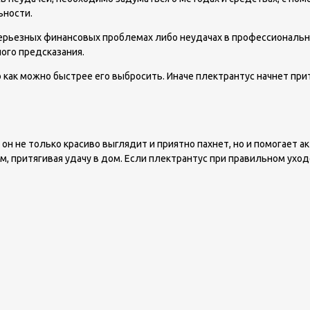
ьности.
 серьезных финансовых проблемах либо неудачах в профессиональ
ного предсказания.
как можно быстрее его выбросить. Иначе плектрантус начнет прит
 он не только красиво выглядит и приятно пахнет, но и помогае
притягивая удачу в дом. Если плектрантус при правильном уходе 