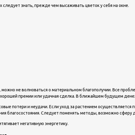
х следует знать, прежде чем высаживать цветок у себя на окне.
ет, можно не волноваться о материальном благополучии. Все проб
 хорошей премии или удачная сделка. В ближайшем будущем дене
вые потери и неудачи. Если уход за растением осуществляется по
ения благосостояния. Следует поменять методы, возможно сферу 
итягивает негативную энергетику.