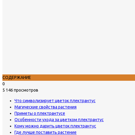
СОДЕРЖАНИЕ
0
5 146 просмотров
Что символизирует цветок плектрантус
Магические свойства растения
Приметы о плектрантусе
Особенности ухода за цветком плектрантус
Кому можно дарить цветок плектрантус
Где лучше поставить растение