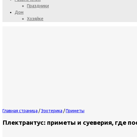
Праздники
Дом
Хозяйке
Главная страница
/
Эзотерика
/
Приметы
Плектрантус: приметы и суеверия, где по