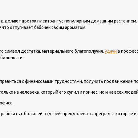
ид делают цветок плектрантус популярным домашним растением. В
 что отпугивает бабочек своим ароматом.
Это символ достатка, материального благополучия,
удачи
в професс
абильности.
правиться с финансовыми трудностями, получить продвижение по
лько на человека, который его купил и принес, но и на всех люде
 офисе.
 работать с большей отдачей, преодолевать преграды, которые во