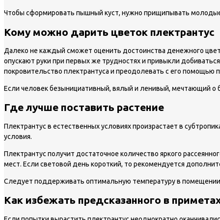
Чтобы сформировать пышный куст, нужно прищипывать молодые 
Кому можно дарить цветок плектрантус
Далеко не каждый сможет оценить достоинства денежного цветк
опускают руки при первых же трудностях и привыкли добиваться
покровительство плектрантуса и преодолевать с его помощью п
Если человек безынициативный, вялый и ленивый, мечтающий о б
Где лучше поставить растение
Плектрантус в естественных условиях произрастает в субтропик
условия.
Плектрантус получит достаточное количество яркого рассеянног
мест. Если световой день короткий, то рекомендуется дополни
Следует поддерживать оптимальную температуру в помещении: в л
Как избежать предсказанного в примета
Если попытки вырастить плектрантус неоднократно оканчивалис