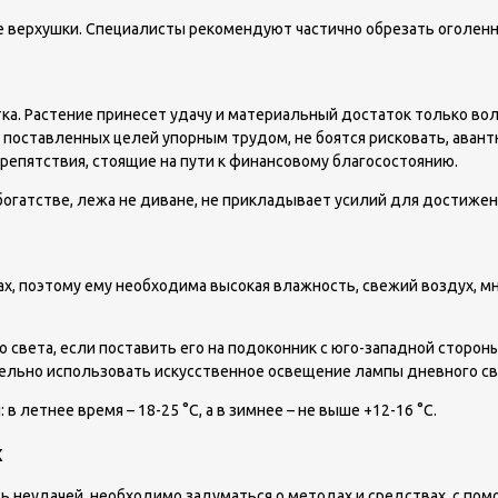
верхушки. Специалисты рекомендуют частично обрезать оголенны
а. Растение принесет удачу и материальный достаток только во
 поставленных целей упорным трудом, не боятся рисковать, аван
репятствия, стоящие на пути к финансовому благосостоянию.
огатстве, лежа не диване, не прикладывает усилий для достижени
ах, поэтому ему необходима высокая влажность, свежий воздух, мн
о света, если поставить его на подоконник с юго-западной сторо
тельно использовать искусственное освещение лампы дневного св
етнее время – 18-25 °C, а в зимнее – не выше +12-16 °C.
х
ь неудачей, необходимо задуматься о методах и средствах, с по